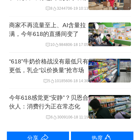
原价：2188元/年
8
32447
06-19 10:13
商家不再流量至上、AI含量拉
满，今年618的直播间变了
10
9848
06-18 17:05
“618”牛奶价格战没有最低只有
更低，乳企“以价换量”抢市场
5
101856
06-18 14:38
今年618感觉更“安静”？贝恩合
伙人：消费行为正在常态化
6
30091
06-18 11:19
分享
热度