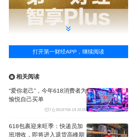
打开第一财经APP，继续阅读
相关阅读
点击图片 立即购买
“爱你老己”，今年618消费者为
愉悦自己买单
618指定活动：
7
36167
06-19 20:05
智享Plus【年卡】888元/年
618包裹迎来旺季：快递员加
班增收，即将进入退货高峰期