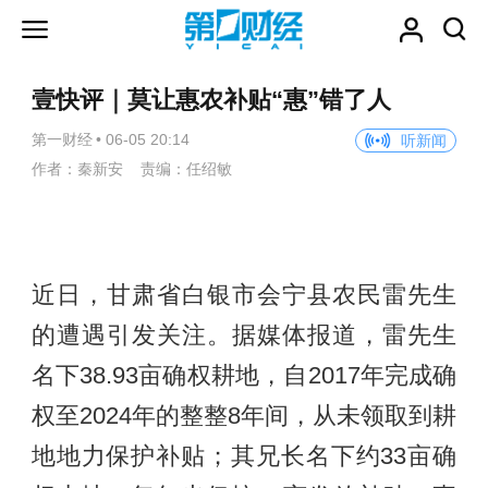
壹快评｜莫让惠农补贴“惠”错了人
第一财经
•
06-05 20:14
听新闻
作者：秦新安 责编：任绍敏
近日，甘肃省白银市会宁县农民雷先生
的遭遇引发关注。据媒体报道，雷先生
名下38.93亩确权耕地，自2017年完成确
权至2024年的整整8年间，从未领取到耕
地地力保护补贴；其兄长名下约33亩确