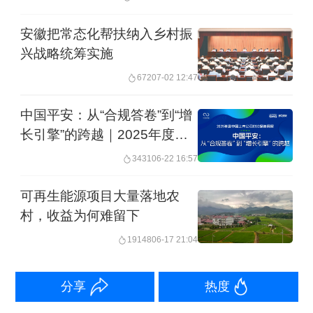
曝光。
安徽把常态化帮扶纳入乡村振
惠农补贴是中央强农惠农富农政策的具
兴战略统筹实施
体体现，每一分钱都承载着对农民的关
672
07-02 12:47
怀、对粮食安全的重视。补贴资金被截
中国平安：从“合规答卷”到“增
留挪用、虚报冒领，不仅直接侵害农民
长引擎”的跨越｜2025年度中
的切身利益，更严重透支政府公信力，
国上市公司ESG报告洞察
3431
06-22 16:57
挫伤农民种粮务农的积极性。如果连耕
可再生能源项目大量落地农
地地力保护补贴这样直接面向农户的“阳
村，收益为何难留下
光资金”都能变成说不清道不明的“糊涂
19148
06-17 21:04
账”，乡村振兴的根基又何以稳固？
分享
热度
针对惠农补贴发放乱象，多地、多部门