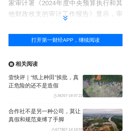
家审计署《2024年度中央预算执行和其
他财政收支的审计工作报告》显示，审
计20省共发现惠农补贴问题金额46.65亿
元。其中，3200余名基层干部利用审核
打开第一财经APP，继续阅读
权限虚报农户信息、冒领补贴近2330万
元。甘肃宕昌县一名基层财政所长就伪
相关阅读
造80余户农户资料，累计冒领惠农补贴
壹快评｜“纸上种田”挨批，真
400余万元用于挥霍赌博。此外，职业中
正危险的还不是造假
介勾结空壳涉农主体、伪造项目资质套
362
07-18 07:22
取产业补贴，个别基层干部审核走过
场、优亲厚友克扣农户补贴、部分农户
合作社不是另一种公司，莫让
真假和规范束缚了手脚
被诱导出借证件参与骗补等乱象也屡见
6779
07-14 19:55