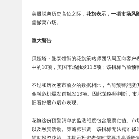
美股脱离历史高位之际，
花旗表示，一项市场风险
需撤离市场。
重大警告
贝娅塔・曼泰领衔的花旗策略师团队周五向客户
中的10项，美国市场触发11.5项；该指标当前
不过和历次熊市前夕的数据相比，当前预警烈度仍相
金融危机爆发前触发13项。因此策略师判断，市
旧看好股市后市表现。
花旗这份预警清单的监测维度包含股票估值、市
以及融资活动。策略师强调，该指标无法精准择
辅助投资决策，并提示投资者何时需要提高避险