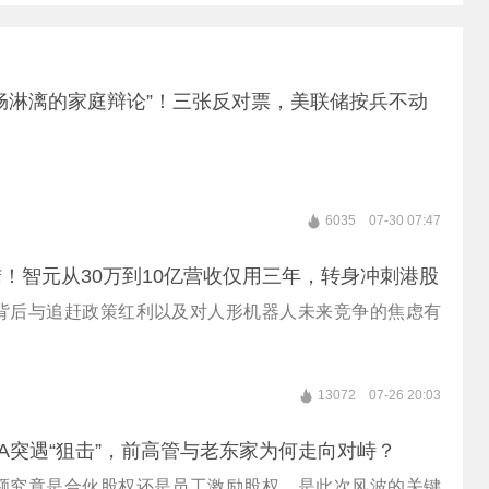
畅淋漓的家庭辩论”！三张反对票，美联储按兵不动
6035
07-30 07:47
！智元从30万到10亿营收仅用三年，转身冲刺港股
背后与追赶政策红利以及对人形机器人未来竞争的焦虑有
13072
07-26 20:03
A突遇“狙击”，前高管与老东家为何走向对峙？
额究竟是合伙股权还是员工激励股权，是此次风波的关键