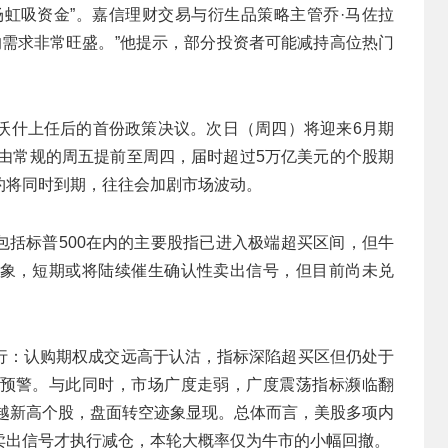
市场虹吸资金”。嘉信理财交易与衍生品策略主管乔·马佐拉
PO的需求非常旺盛。”他提示，部分投资者可能减持高位热门
·沃什上任后的首份政策决议。次日（周四）将迎来6月期
间由常规的周五提前至周四，届时超过5万亿美元的个股期
约将同时到期，往往会加剧市场波动。
中写道，包括标普500在内的主要股指已进入极端超买区间，但牛
象，短期或将陆续催生确认性卖出信号，但目前尚未兑
行：认购期权成交远高于认沽，指标深陷超买区但仍处于
预警。与此同时，市场广度走弱，广度震荡指标濒临翻
超越新高个股，盘面转空迹象显现。总体而言，美股多项内
卖出信号才执行减仓，本轮大概率仅为牛市的小幅回撤。