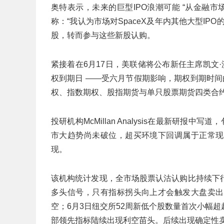
奥特表示，未来的巨型IPO浪潮可能 “从金融
称：“我认为市场对SpaceX及年内其他大型I
股，转而参与这些新股认购。
紧接着在6月17日，美联储将公布新任主席凯文
权到期日 ——受六月节假期影响，期权到期时
权、指数期权、股指期货与单只股票期货四类合
投研机构McMillan Analysis在最新研报
市大趋势尚未破位，超买环境下回调属于正常现
现。
该机构统计发现，全市场股票认沽认购比持续下
多头信号，只有指标拐头向上才会触发大盘卖出
空；6月3日纽交所52周新低个股数量首次小幅
部领先指标陆续出现利空苗头。后续出现确定性