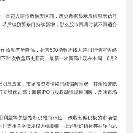
标一旦迈入两位数触发区间，历史数据显示后续警示信号
。若后续预警条目持续新增，那么股市回调时就不再适合
作热度有所降温，标普500指数周线九连阳行情宣告终
创下24次收盘历史新高，最新一次新高出现在本周二6月2
已明显透支，市场投资者情绪持续偏向乐观。其余预警隐
开支增速走高；新股IPO与股权融资规模回暖，反映市场
用利差等关键指标仍维持低位，传递出偏积极的市场信
资本开支相关举债规模大幅膨胀，上述利好指标存在转向恶