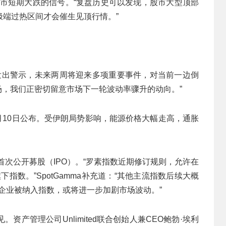
股市短期大跌的信号。“复盘历史可以发现，股市大型顶部
端过热区间才会催生见顶行情。”
a）发出警示，未来两周将迎来多项重要事件，对当前一边倒
场，我们正密切留意市场下一轮波动率骤升的动向。”
6月10日公布。受伊朗局势影响，能源价格大幅走高，通胀
动首次公开募股（IPO）。“罗素指数近期修订规则，允许在
旗下指数。”SpotGamma补充道：“其他主流指数后续大概
的企业被纳入指数，或将进一步加剧市场波动。”
产管理公司Unlimited联合创始人兼CEO鲍勃·埃利