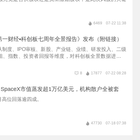
6469
07-22 11:38
第一财经•科创板七周年全景报告》发布（附链接）
从制度、IPO审核、新股、产业链、业绩、研发投入、二级
组、指数、投资者回报等维度，对科创板全景数据进行统
通过采访调研专家学者、投资人、投行等方式，把脉科
本的生态变化，观察中国制度化创新冒险能力的形成。
8
17877
07-22 08:28
SpaceX市值蒸发超1万亿美元，机构散户全被套
月高位回落逾四成。
47730
07-18 07:38