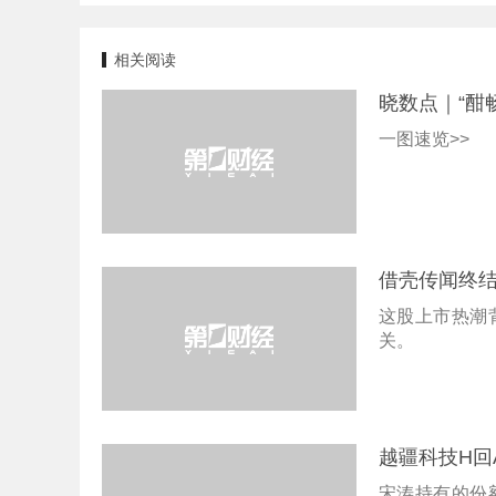
相关阅读
晓数点｜“酣
一图速览>>
借壳传闻终结
这股上市热潮
关。
越疆科技H回
宋涛持有的份