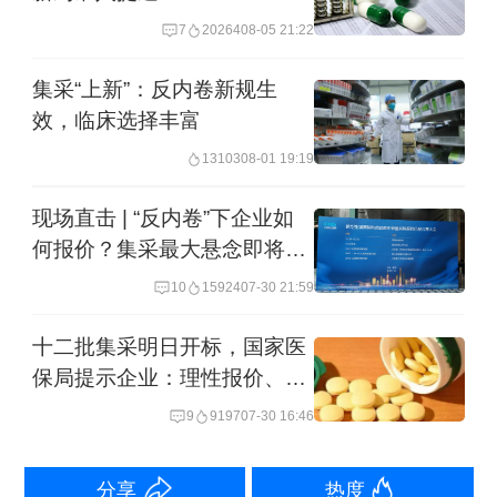
全药品价格形成机制的若干意见》，明
7
20264
08-05 21:22
确要求“推行医保定点药店医保药品公开
集采“上新”：反内卷新规生
比价”，通过信息公开引入市场竞争，让
效，临床选择丰富
药价在阳光下运行。
13103
08-01 19:19
在此次恳谈活动上，河北、山东、湖
现场直击 | “反内卷”下企业如
何报价？集采最大悬念即将揭
南、江西、北京等省市介绍了药品比价
晓
10
15924
07-30 21:59
小程序的运行情况。
十二批集采明日开标，国家医
从这一年多来地方实施比价的效果来
保局提示企业：理性报价、量
看，比价小程序推动了药品在线上线
价相宜
9
9197
07-30 16:46
下、实体药店与医疗机构之间不同渠道
的价格更加公开透明，引导公平合理定
分享
热度