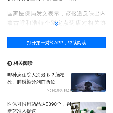
国家医保局发文表示，该报道反映出内
蒙古呼和浩特个别定点药店对相关协
议“有规不行”，对中选企业降价通知“置
若罔闻”，违背了医保定点协议要求和公
打开第一财经APP，继续阅读
平合理、诚信定价的原则，必须坚决纠
治。
相关阅读
哪种病住院人次最多？脑梗
国家医保局特别建议所有买药人用好药
死、肺感染分列前两位
店比价小程序，让买药前查一查、比一
6841
昨天 19:27
比，成为每个人的新习惯。
医保可报销药品达5890个，创
2026年4月，国务院办公厅印发《关于健
新药准入提速