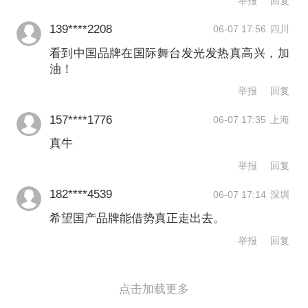
举报
回复
关，这一数字使其成为当代体育界热度
139****2208
06-07 17:56
四川
最高的运动员之一。
看到中国品牌在国际舞台发光发热真高兴，加
油！
此次李宁与库里的合作也被业内视为中
举报
回复
国品牌的另一种出海模式。从公开的发
157****1776
06-07 17:35
上海
言稿来看，李宁方面提及双方将共同推
真牛
动李宁品牌及库里品牌的全球化发展。
举报
回复
182****4539
06-07 17:14
深圳
陈曦在一家体育营销咨询公司工作多
希望国产品牌能借势真正走出去。
年。作为资深从业者的她告诉记者，虽
举报
回复
然一些品牌争相出海，但据她观察想要
拓展海外市场并非易事。欧美市场本身
点击加载更多
已有的体育品牌大而强，牢牢占据当地