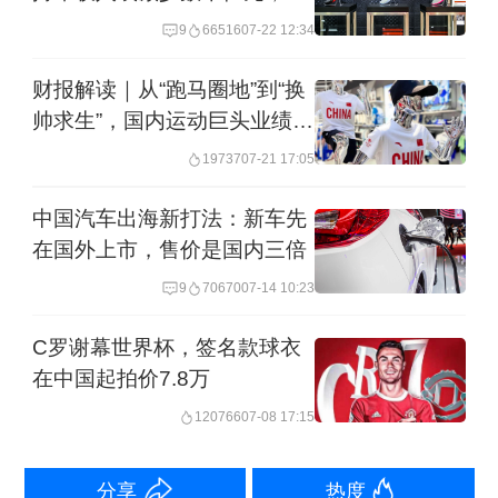
从库里此前毅然决然与安德玛结束合作
价大跌25%
9
66516
07-22 12:34
关系来看，库里方面选择下一个合作伙
财报解读｜从“跑马圈地”到“换
伴并非要简单“卖身”，其自主性运营意愿
帅求生”，国内运动巨头业绩承
较强。
压
19737
07-21 17:05
此番合作，李宁方面给出的口径是，双
中国汽车出海新打法：新车先
方将以品牌共建为基础。
在国外上市，售价是国内三倍
9
70670
07-14 10:23
C罗谢幕世界杯，签名款球衣
在中国起拍价7.8万
120766
07-08 17:15
分享
热度