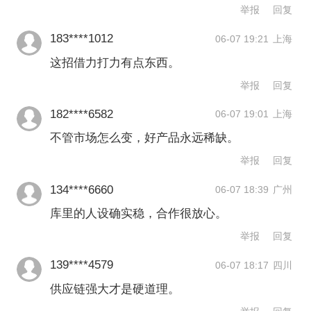
的翻版。
举报
回复
183****1012
06-07 19:21
上海
库里签约安德玛后，于2015年推出首款
这招借力打力有点东西。
签名鞋 Curry 1 ，单年销售额创下‌1.6 亿
举报
回复
美元‌，当年安德玛篮球鞋销量也因此暴
182****6582
06-07 19:01
上海
涨 350%。2020年，双方推出的Curry
不管市场怎么变，好产品永远稀缺。
Brand 采取共同经营、利润分享的模
举报
回复
式，仅这一项每年就能为他带来千万美
134****6660
06-07 18:39
广州
元回报。
库里的人设确实稳，合作很放心。
举报
回复
库里的影响力或是李宁这样的中国公司
139****4579
06-07 18:17
四川
看中的重要资源。公开数据显示，库里
供应链强大才是硬道理。
全球社交媒体粉丝总数已突破‌1.5亿‌大