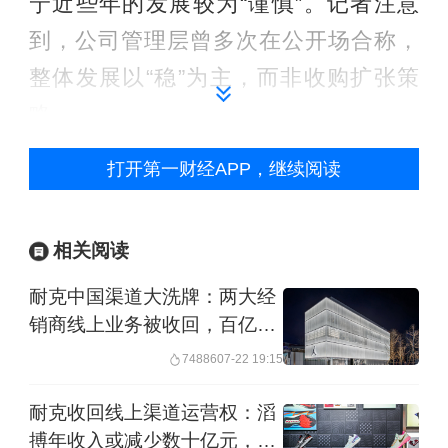
宁近些年的发展较为“谨慎”。记者注意
到，公司管理层曾多次在公开场合称，
整体发展以“稳”为主，而非收购扩张策
略。
打开第一财经APP，继续阅读
去年11月，库里结束与安德玛（Under
Armour）长达十二年合作。在那份分手
协议中，库里保留了Curry Brand的全部
相关阅读
商标与知识产权，并可自由寻找新的零
耐克中国渠道大洗牌：两大经
售伙伴。为了独立运营品牌，库里团队
销商线上业务被收回，百亿营
收面临重构
支付了一笔不菲的“分手费”。
74886
07-22 19:15
耐克收回线上渠道运营权：滔
一位接近公司的业内人士向记者分析，
搏年收入或减少数十亿元，股