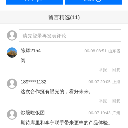
留言精选
(11)
球星IP商业化不乏成功案例。20世纪90
年代末，耐克成立Air Jordan。2003年，
请先登录再发表评论
麦克尔·乔丹退役，但Jordan品牌并未随
陈辉2154
06-08 08:51
山东省
之褪色，品牌影响力反而逐年上升。
阅
2023年，耐克在业绩会上提及的亮点是
举报
回复
Jordan品牌，称其贡献了66亿美元的年
189****1132
06-07 20:05
上海
销售额，同比增长29%，占比达到整个
这次合作挺有眼光的，看好未来。
集团的12.67%。
举报
回复
有业内人士在此次李宁与库里合作后一
炒股吃饭团
06-07 19:43
广州
度热议双方的合作能否成为耐克与乔丹
期待库里和李宁联手带来更棒的产品体验。