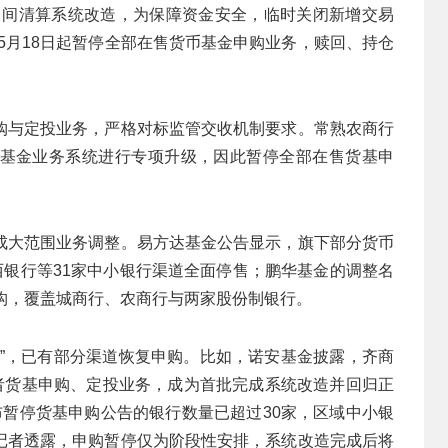
日间清算系统改造，为保障资金安全，临时关闭新增交易
5月18日起暂停全部在售货币基金申购业务，赎回、持仓
购与定投业务，严格对标监管交收机制要求。常熟农商行
基金业务系统进行专项升级，因此暂停全部在售货基申
成大范围业务调整。易方达基金公告显示，旗下部分货币
西银行等31家中小银行渠道全面停售；鹏华基金的调整名
构，覆盖城商行、农商行与两家股份制银行。
切”，已有部分渠道恢复申购。比如，诺安基金披露，齐商
资者货基申购、定投业务，成为首批完成系统改造并回归正
布暂停货基申购公告的银行数量已超过30家，区域中小银
记者透露，申购暂停仅为阶段性安排，系统改造完成后将