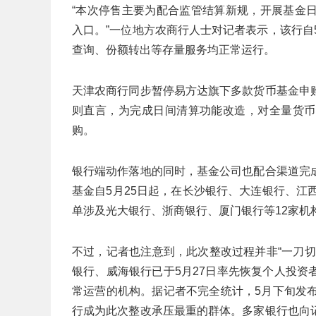
“本次停售主要为配合监管结算新规，开展基金
入口。”一位地方农商行人士对记者表示，该行自
查询、份额转出等存量服务均正常运行。
天津农商行同步暂停易方达旗下多款货币基金申
则直言，为完成日间清算功能改造，对全量货币
购。
银行端动作落地的同时，基金公司也配合渠道完
基金自5月25日起，在长沙银行、大连银行、江
单涉及光大银行、浙商银行、厦门银行等12家机
不过，记者也注意到，此次整改过程并非“一刀
银行、威海银行已于5月27日率先恢复个人投
常运营的机构。据记者不完全统计，5月下旬发
行成为此次整改承压最重的群体。多家银行也向