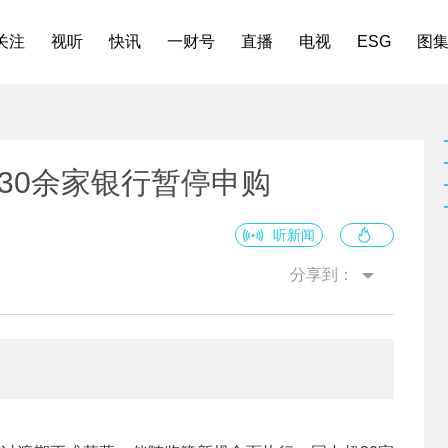
关注
视听
快讯
一财号
直播
电视
ESG
图
，30余家银行暂停申购
听新闻
分享到：