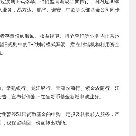
改过渡期正式落幕。伴随监管新规全面执行，国内超30家
入业务，易方达、鹏华、诺安、中欧等头部基金公司同步
者存量份额赎回、收益结算、持仓查询等业务均正常运
指旧规则中的T+2划转模式漏洞，意在封堵机构利用资金
源。
力。常熟银行、龙江银行、天津农商行、紫金农商行、江
公告，宣布暂停旗下在售货币基金新增申购业务。
次性暂停51只货币基金的申购、定投及转换转入服务，产
司，仅保留赎回、份额转出功能。