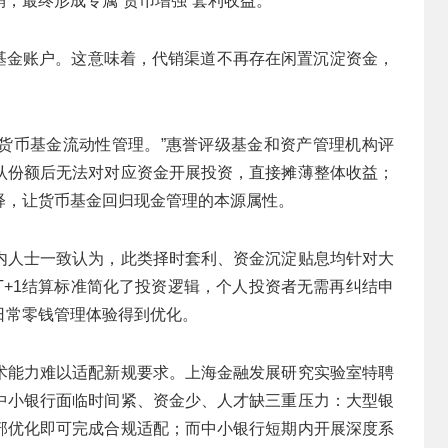
，最终形成专属“货币增强”套利收益。
入基金账户。这意味着，代销渠道不再存在闲置沉淀资金，
化货币基金流动性管理。”惠誉评级基金和资产管理机构评
认份额后无法对对应资金开展投资，直接摊薄整体收益；
释，让货币基金回归现金管理的本源属性。
内人士一致认为，此类择时套利、资金沉淀贴息均针对大
T+1结算标准简化了投资逻辑，个人投资者无需再纠结申
日常零钱管理体验得到优化。
术能力难以适配新规要求。上海金融发展研究实验室特聘
中小银行面临时间紧、资金少、人才缺三重压力：大型银
部优化即可完成合规适配；而中小银行短期内开展深度系