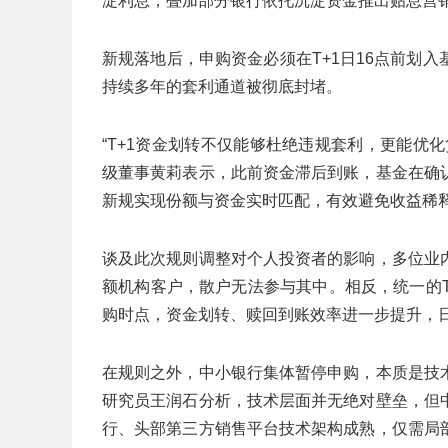
淀利息，叠加部分银行依托沉淀资金推出贴息营销
新规落地后，申购资金必须在T+1日16点前划
持续多年的套利通道被彻底封堵。
“T+1资金划转不仅能够杜绝违规套利，更能优
级董事黄莉表示，此前资金滞后到账，基金在确
新规实现份额与资金实时匹配，有效避免收益稀
谈及此次规则调整对个人投资者的影响，多位业
额机构客户，散户无法参与其中。相反，统一的
购时点，资金划转、赎回到账效率进一步提升，
在规则之外，中小银行集体暂停申购，本质是技
研究员王润石分析，技术层面并无绝对壁垒，但
行、头部第三方销售平台技术架构成熟，仅需局