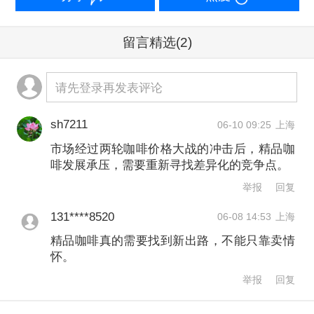
有债权人今日告诉记者，Seesaw从2023
年末就开始拖欠他的货款，多次追讨
留言精选
(2)
后，Seesaw方面给出的还款计划均未如
约执行，因此最终将其告上法庭，但直
请先登录再发表评论
到目前仍未能拿到拖欠的款项。而首次
sh7211
06-10 09:25
上海
债权人会议也没有进一步的消息透露。
市场经过两轮咖啡价格大战的冲击后，精品咖
记者当天询问部分Seesaw的投资方，但
啡发展承压，需要重新寻找差异化的竞争点。
举报
回复
截至发稿时并未收到进一步回应。
131****8520
06-08 14:53
上海
北京市通商律师事务所上海分所向第一
精品咖啡真的需要找到新出路，不能只靠卖情
怀。
财经回应表示，目前西舍咖啡破产清算
举报
回复
还在推进，是否会有重整方等后续进展
尚不方便透露。