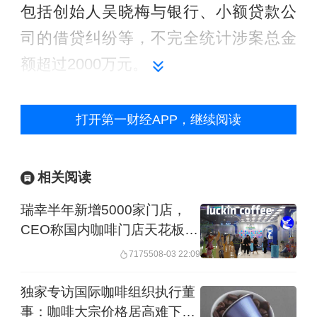
包括创始人吴晓梅与银行、小额贷款公
司的借贷纠纷等，不完全统计涉案总金
额超过2000万元。
打开第一财经APP，继续阅读
相关阅读
瑞幸半年新增5000家门店，
Seesaw Coffee创立于2012年，是国内
CEO称国内咖啡门店天花板还
最早的一批精品咖啡连锁品牌之一。凭
很高
71755
08-03 22:09
借着新茶饮式的咖啡产品和独特的门店
独家专访国际咖啡组织执行董
风格，Seesaw在2017年成为第一批拿到
事：咖啡大宗价格居高难下，