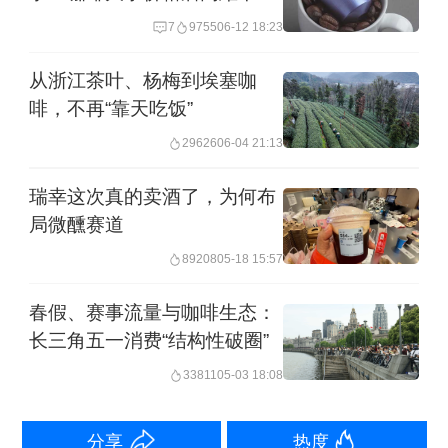
融资的连锁咖啡品牌，并在2021年和
中国市场举足轻重丨直通全球
7
9755
06-12 18:23
2022年收获了包括喜茶、基石资本、黑
国际组织
蚁资本在内的多家机构的数亿元A+轮融
从浙江茶叶、杨梅到埃塞咖
啡，不再“靠天吃饭”
资，一度拥有了近200家门店。
29626
06-04 21:13
但从2023年下半年开始，市场上关于
瑞幸这次真的卖酒了，为何布
Seesaw的基本面变得并不乐观，其也开
局微醺赛道
启了一轮关店调整，开始退守其起家的
89208
05-18 15:57
华东区域和一二线重点城市。2024年下
春假、赛事流量与咖啡生态：
半年起，Seesaw多次传出欠薪、拖欠供
长三角五一消费“结构性破圈”
应商货款的消息，创始人吴晓梅也一度
33811
05-03 18:08
被限制消费。
分享
热度