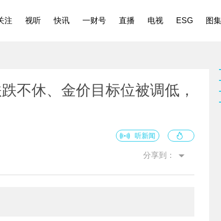
关注
视听
快讯
一财号
直播
电视
ESG
图
跌跌不休、金价目标位被调低，
听新闻
分享到：