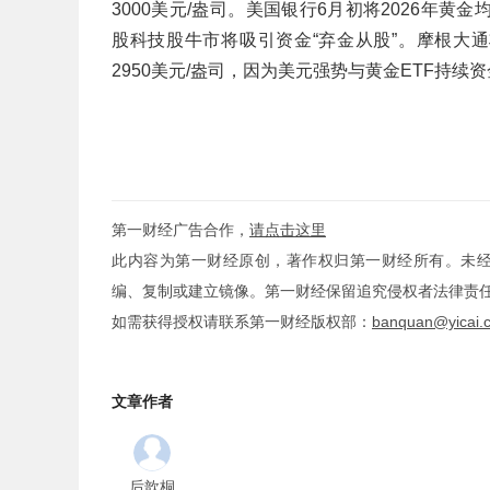
3000美元/盎司。美国银行6月初将2026年黄金
股科技股牛市将吸引资金“弃金从股”。摩根大通将
2950美元/盎司，因为美元强势与黄金ETF持续
第一财经广告合作，
请点击这里
此内容为第一财经原创，著作权归第一财经所有。未
编、复制或建立镜像。第一财经保留追究侵权者法律责
如需获得授权请联系第一财经版权部：
banquan@yicai.
文章作者
后歆桐