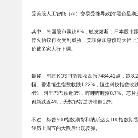
受美股人工智能（AI）交易受挫导致的“黑色星期
其中，韩国股市暴跌8%，触发熔断；日本股市
停火协议再次受到威胁，美联储加息预期大幅上升
价被多家大行下调。
最终，韩国KOSPI指数收盘报7484.41点，跌8
幅。香港恒生指数收跌1.22%，恒生科技指数收
4%，阿里巴巴跌近3%，哔哩哔哩涨0.7%。芯
创新跌近4%，天数智芯逆势涨超12%。
不过，标普500指数期货和纳斯达克100指数
经历上周五的大跌后出现反弹。