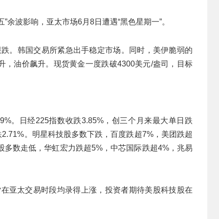
五”余波影响，亚太市场6月8日遭遇“黑色星期一”。
跟跌。韩国交易所紧急出手稳定市场。同时，美伊脆弱的
，油价飙升。现货黄金一度跌破4300美元/盎司，目标
.29%。日经225指数收跌3.85%，创三个月来最大单日跌
跌2.71%。明星科技股多数下跌，百度跌超7%，美团跌超
片股多数走低，华虹宏力跌超5%，中芯国际跌超4%，兆易
期货在亚太交易时段均录得上涨，投资者期待美股科技股在