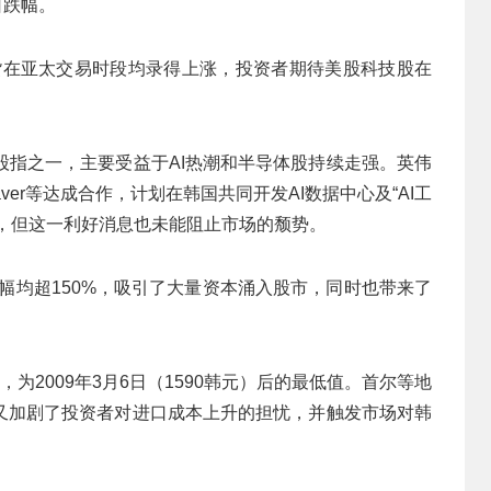
日跌幅。
期货在亚太交易时段均录得上涨，投资者期待美股科技股在
的股指之一，主要受益于AI热潮和半导体股持续走强。英伟
er等达成合作，计划在韩国共同开发AI数据中心及“AI工
位，但这一利好消息也未能阻止市场的颓势。
幅均超150%，吸引了大量资本涌入股市，同时也带来了
，为2009年3月6日（1590韩元）后的最低值。首尔等地
又加剧了投资者对进口成本上升的担忧，并触发市场对韩