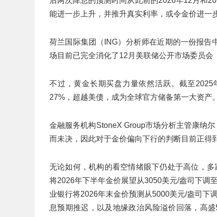
后两次降息的预测时间从此前的2026年12月和20
能进一步上升，并推升真实利率，或令金价进一
荷兰国际集团（ING）分析师在近期的一份报
场目前已完全消化了12月美联储公开市场委员会
不过，黄金长期买盘力量依然活跃。截至202
27%，超越美债，成为全球官方储备第一大资产
金融服务机构StoneX Group市场分析主管康纳尔
而未决，因此对于金价偏向下行的判断目前正得
无论如何，机构的看空情绪眼下仍处于高位，多
将2026年下半年金价展望从3050美元/盎司下
业银行将2026年末金价预测从5000美元/盎司
息预期推迟，以及地缘政治风险溢价回落，高盛5月