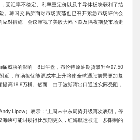
）表示，受汇率不稳定、利率重定价以及半导体板块获利了结
风险。韩国交易所面对市场震荡也已召开紧急市场评估会
的应对措施，会议审视了美股大幅下跌及隔夜期货市场走
临威胁的影响，8日午盘，布伦特原油期货攀升至97.50
元/桶附近，市场担忧能源成本上升将使全球通胀前景更加复
额提高18.8万桶。然而，由于波斯湾出口通道实际受阻，
裁力普（Andy Lipow）表示：“上周末中东局势升级再次表明，停
仅海峡可能封锁得比预期更久，红海航运被进一步限制的