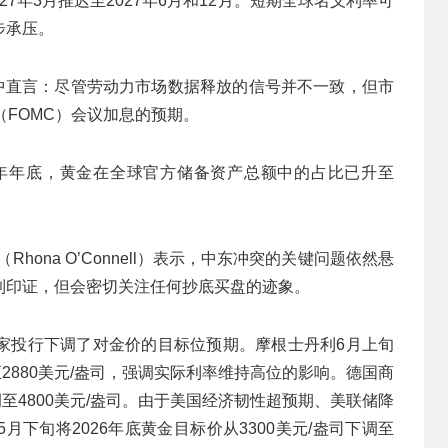
27年3月推迟至2027年6月和12月。短期全球名义利率可
步承压。
告中直言：尽管劳动力市场数据释放的信号并不一致，但市
（FOMC）会议加息的预期。
5年年底，黄金在全球官方储备资产总额中的占比已升至
。
（Rhona O’Connell）表示，中东冲突的关键问题依然悬
到印证，但会密切关注任何抄底买盘的迹象。
家投行下调了对金价的目标位预期。摩根士丹利6月上旬
调至2880美元/盎司，强调实际利率维持高位的影响。德国商
下调至4800美元/盎司。由于美国经济韧性超预期、美联储降
下旬将2026年底黄金目标价从3300美元/盎司下调至