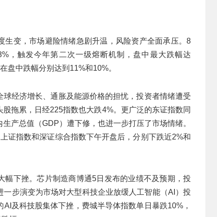
度生变，市场避险情绪急剧升温，风险资产全面承压。8
逾8%，触发今年第二次一级熔断机制，盘中最大跌幅达
在盘中跌幅分别达到11%和10%。
全球经济增长、通胀及能源价格的担忧，投资者情绪遭受
股拖累，日经225指数也大跌4%。更广泛的东证指数同
内生产总值（GDP）遭下修，也进一步打压了市场情绪。
，上证指数和深证综合指数下午开盘后，分别下跌近2%和
大幅下挫。芯片制造商博通5日发布的业绩不及预期，投
进一步演变为市场对大型科技企业放缓人工智能（AI）投
AI及科技股集体下挫，费城半导体指数单日暴跌10%，