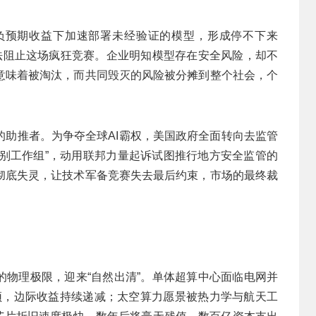
负预期收益下加速部署未经验证的模型，形成停不下来
无法阻止这场疯狂竞赛。企业明知模型存在安全风险，却不
意味着被淘汰，而共同毁灭的风险被分摊到整个社会，个
的助推者。为争夺全球AI霸权，美国政府全面转向去监管
讼特别工作组”，动用联邦力量起诉试图推行地方安全监管的
彻底失灵，让技术军备竞赛失去最后约束，市场的最终裁
破的物理极限，迎来“自然出清”。单体超算中心面临电网并
范式瓶颈，边际收益持续递减；太空算力愿景被热力学与航天工