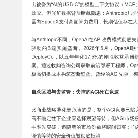
出被誉为“AI的USB-C”的模型上下文协议（
效应。但光鲜数据背后暗藏隐患：Anthropic
需向SpaceX支付高额算力费用，长期估值存在
与Anthropic不同，OpenAI在API收费模
驱动的B端实施垄断。2026年5月，OpenA
DeployCo，以五年年化17.5%的刚性收益
案。通过收购咨询公司获取前沿部署工程师，Ope
极高切换成本构筑垄断壁垒。曾经的AGI先驱，
自杀区域与去监管：失控的AGI死亡竞速
比商业战略异化更危险的是，整个AGI竞赛已陷
高不确定性下企业应选择观望等待，但AGI市
手率先突破，追随者的市场份额将瞬间归零；而
谨慎等待的安全价值被彻底抵消。