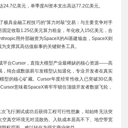
达24.7亿美元，单季度AI资本支出高达77.2亿美元。
构建了极具金融工程技巧的“算力对敲”交易：与主要竞争对手
前每月固定收取1.25亿美元算力租金，年化收入15亿美元，合
opic用外部融资为SpaceX的AI基建输血，SpaceX则
成为支撑其高估值叙事的关键财务工具。
生成平台Cursor，直指大模型产业最稀缺的核心资源——高
竭，纯合成数据易引发模型认知退化，专业开发者在真实
型的核心矿藏。Cursor年度经常性收入已突破30亿美
ursor意味着SpaceX将牢牢锁住顶级开发者数据飞轮，
十二次飞行测试成功后获得工程可行性想象，却始终无法突
太空真空环境无对流散热、入轨成本居高不下、地空带宽
期期权层面，难以转化为现实商业收益。