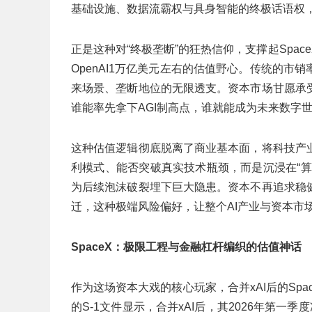
基础设施、数据流霸权与具身智能的终极话语权
正是这种对“终极垄断”的狂热信仰，支撑起SpaceX1
OpenAI1万亿美元左右的估值野心。传统的
来场景、垄断地位的无限透支。资本市场甘愿承
谁能率先拿下AGI制高点，谁就能成为未来数字
这种估值逻辑彻底脱离了商业基本面，将科技产
利模式、能否突破真实技术瓶颈，而是沉浸在“
为后续泡沫破裂埋下巨大隐患。资本不再追求稳
迁，这种极端风险偏好，让整个AI产业与资本市
SpaceX：极限工程与金融杠杆编织的估值神话
作为这场资本大戏的核心玩家，合并xAI后的Spa
的S-1文件显示，合并xAI后，其2026年第一季