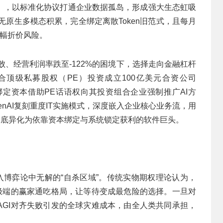
MCP），以标准化协议打通企业数据孤岛，形成强大生态虹吸
几乎无原生多模态积累，完全绑定离散Token旧范式，且每月
大幅折价风险。
式彻底失败、经营利润率跌至-122%的困境下，选择走向金融杠杆
I联合顶级私募股权（PE）投资成立100亿美元合资公司
承诺绑定资本借助PE话语权向其投资组合企业强制推广AI方
nAI复刻重度IT实施模式，深度嵌入企业核心业务流，用
彻底异化为依靠资本绑定与系统锁定获利的软件巨头。
入博弈论中无解的“自杀区域”。传统实物期权理论认为，
场极端的赢家通吃格局，让等待变成最危险的选择。一旦对
AGI对齐失败引发的全球灾难成本，由全人类共同承担，