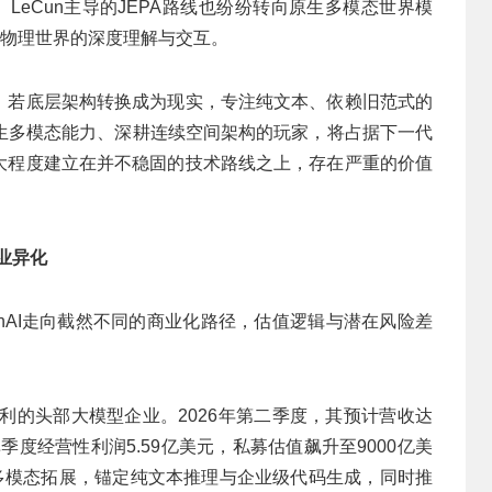
ing 2、LeCun主导的JEPA路线也纷纷转向原生多模态世界模
实物理世界的深度理解与交互。
则。若底层架构转换成为现实，专注纯文本、依赖旧范式的
生多模态能力、深耕连续空间架构的玩家，将占据下一代
很大程度建立在并不稳固的技术路线之上，存在严重的价值
商业异化
OpenAI走向截然不同的商业化路径，估值逻辑与潜在风险差
现盈利的头部大模型企业。2026年第二季度，其预计营收达
季度经营性利润5.59亿美元，私募估值飙升至9000亿美
的多模态拓展，锚定纯文本推理与企业级代码生成，同时推