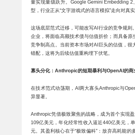
量实现量级跃升。Google Gemini Embedd
型，行业正从“文字游戏式的语言模拟”走向对真
这场底层范式迁移，可能改写AI行业的竞争规
企业，将面临高额技术债与估值折价；而具备原
竞争制高点。当前资本市场对AI巨头的估值，
错配，这将为后续估值重构埋下伏笔。
寡头分化：Anthropic的短期暴利与OpenAI的
在技术范式动荡期，AI两大寡头Anthropic与
异显著。
Anthropic凭借极致聚焦的战略，成为首个实
109亿美元，年化经常性收入逼近440亿美元，单
元。其盈利核心在于“极致偏科”：放弃高耗能