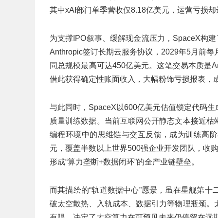
其中xAI部门单季营收仅8.18亿美元，运营亏损却
为支撑IPO叙事、缓解现金流压力，SpaceX
Anthropic签订长期云服务协议，2029年5月
同总规模最高可达450亿美元。这笔交易本质是Anthr
借此获得确定性账面收入，大幅粉饰亏损报表，
与此同时，SpaceX以600亿美元估值锁定代码
质量训练数据。当前互联网公开静态文本接近枯
编程环境中的思维链与交互反馈，成为训练高阶模
元，覆盖半数以上世界500强企业开发团队，收购C
形成“算力垄断+数据闭环”的全产业链壁垒。
而其描绘的“轨道数据中心”愿景，虽在星舰第
破太空散热、入轨成本、数据引力等物理瓶颈。
有限，决定了太空算力在可预见未来仍停留在远