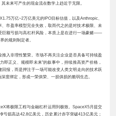
，其未来可产生的现金流在数学上趋近于无限。
.75万亿~2万亿美元的IPO目标估值，以及Anthropic、
市销率、市盈率模型完全失效，取而代之的是对技术极限、未
受巨额亏损与高杠杆风险，本质上是在进行一场豪赌——
世界的规则制定者。
业推入非理性繁荣。市场不再关注企业是否具备可持续盈
算力即正义、规模即未来”的叙事中，持续推高资产价格，
健回报，而是押注于一场可能改变人类文明走向的技术跃
场深度绑定，形成一荣俱荣、一损俱损的脆弱生态。
ceX将极限工程与金融杠杆运用到极致。SpaceX5月提交
度净亏损高达42.8亿美元，历史累计赤字突破413亿美元；