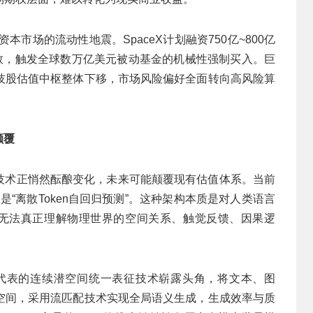
资本市场的流动性地震。SpaceX计划融资750亿~800亿
指数，触发全球数万亿美元被动基金的机械性强制买入。巨
技股估值中枢整体下移，市场风险偏好全面转向高风险算
颠覆
层技术正悄然酝酿变化，未来可能颠覆现有估值体系。当前
构，是“离散Token自回归预测”。这种架构本质是对人类语言
，无法真正理解物理世界的空间关系、触觉反馈、因果逻
LM为代表的连续潜空间统一表征技术崭露头角，将文本、图
空间，采用流匹配技术实现全局语义生成，生成效率与质