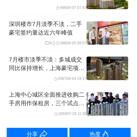
的“开盘售罄”态势。
486
08-07 07:43
类似情况也出现在杭州。今年以来，杭
深圳楼市7月淡季不淡，二手
州高端住宅市场整体热度依然处于高
豪宅签约量达近六年峰值
位，但核心项目的去化率已经出现边际
9
11398
08-05 09:57
回落。以被市场高度关注的几个高端盘
7月楼市淡季不淡：多城成交
为例，在4月首开阶段，中海万潮玖序、
同比保持增长，上海豪宅项目
开盘日光
滨江金帝奥映世纪、建发栖湖云庄去化
2067
08-04 19:17
率分别达到100%、95%和92%，整体表
上海中心城区全面推进收购二
现亮眼。但进入5月加推阶段，即便推盘
手房用作保租房，三个试点区
规模有所缩减，项目去化率仍出现回
已收购551套
1850
07-29 11:38
落。中海万潮玖序降至94%，滨江金帝
奥映世纪和建发栖湖云庄均降至85%，
分享
热度