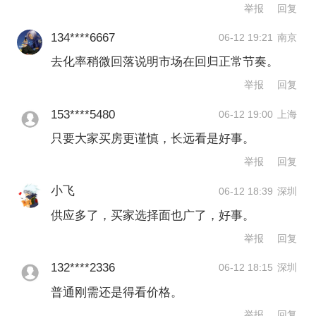
举报
回复
理杨科伟认为，过去几年，在核心地段
134****6667
06-12 19:21
南京
稀缺土地供应、改善需求释放以及资产
去化率稍微回落说明市场在回归正常节奏。
配置需求推动下，高端住宅成为市场中
举报
回复
最具确定性的板块。但随着调整周期拉
153****5480
06-12 19:00
上海
长，前期积累的高端需求已被持续消
只要大家买房更谨慎，长远看是好事。
化，而未来供应规模却在明显增加。
举报
回复
他表示，随着高端宅地陆续进入开发和
小飞
06-12 18:39
深圳
销售阶段，今年下半年以及未来两年
供应多了，买家选择面也广了，好事。
举报
回复
内，多个一二线城市都将迎来较大规模
的高端住宅供应，部分城市高端宅地供
132****2336
06-12 18:15
深圳
应规模已明显高于当前市场消化能力。
普通刚需还是得看价格。
举报
回复