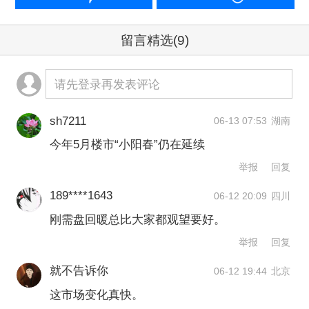
分别较首开阶段下降6个、10个和7个百
留言精选
(9)
分点。
请先登录再发表评论
虽然85%以上的去化率依然属于市场较
好水平，但4月“售罄级”热度未能延续至5
sh7211
06-13 07:53
湖南
月，显示出高端市场客户转化效率正在
今年5月楼市“小阳春”仍在延续
边际走弱，市场动能由此前的快速释放
举报
回复
逐渐回归平稳。
189****1643
06-12 20:09
四川
刚需盘回暖总比大家都观望要好。
在业内看来，高端市场降温的背后，本
举报
回复
质上是供需关系正在发生变化。
就不告诉你
06-12 19:44
北京
这市场变化真快。
克而瑞深度咨询
、
普睿研究中心副总经