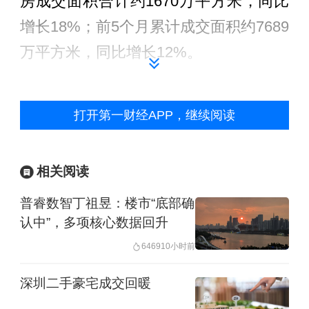
房成交面积合计约1670万平方米，同比
增长18%；前5个月累计成交面积约7689
万平方米，同比增长12%。
回顾过去几年，高端商品房一直是本轮
打开第一财经APP，继续阅读
行业调整周期中最具韧性的板块之一，
近期这一局面却开始发生变化。
相关阅读
作为全国高端住宅市场的重要风向标，
普睿数智丁祖昱：楼市“底部确
上海单价“10万+”住宅市场曾长期保持高
认中”，多项核心数据回升
热度，大量项目实现开盘即售罄，吸引
6469
10小时前
资金持续流入。但从今年的市场表现来
深圳二手豪宅成交回暖
看，多数高端项目开盘后未能再现过去