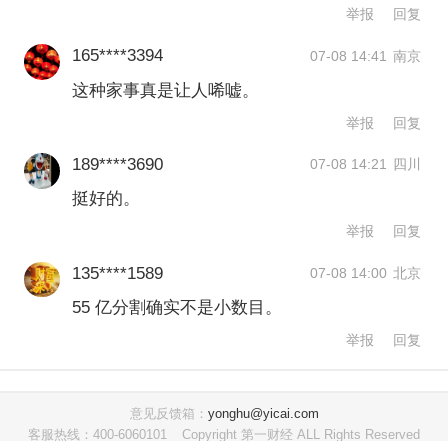
价值与内在价值相匹配。
举报
回复
165****3394
07-08 14:41
南京
创业夫妇曾登顶胡润富豪榜
这种家事真是让人唏嘘。
举报
回复
大洋电机成立于2000年，2008年6月上
189****3690
07-08 14:21
四川
市，主要从事电机及驱动控制系统业
挺好的。
务。
举报
回复
公开资料显示，鲁楚平1965年出生，工
135****1589
07-08 14:00
北京
程师，大学本科学历，毕业于华南理工
55 亿分割确实不是小数目。
大学自动化专业，1988年起先后担任中
举报
回复
山威力集团洗衣机厂工程师、中山威力
集团电机厂副厂长，2000年创立大洋电
意见反馈箱：
yonghu@yicai.com
客服热线：400-6060101
Copyright 第一财经 ALL Rights Reserved