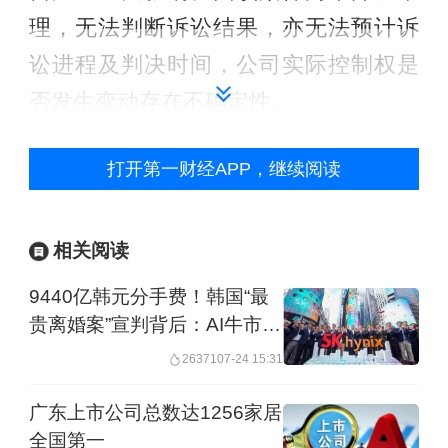
理，无法判断诉讼结果，亦无法预计诉
讼进程及判决时间，公司实际控制权是
否发生变动存在不确定性。
另外，公告还特别提到，此次诉讼不存
打开第一财经APP，继续阅读
在变相减持或规避相关减持限制的情
形，相关方仍需遵守相关减持规定。
相关阅读
这与此前监管层强调的“大股东、董监高
9440亿韩元分手费！韩国“最
贵离婚案”宣判背后：AI牛市搅
不得以离婚、解散清算、分立等任何方
动，财阀股权格局受挑战
26371
07-24 15:31
式规避减持限制”的政策导向相呼应。
广东上市公司总数达1256家居
大洋电机于去年9月向港交所递交了上市
全国第一