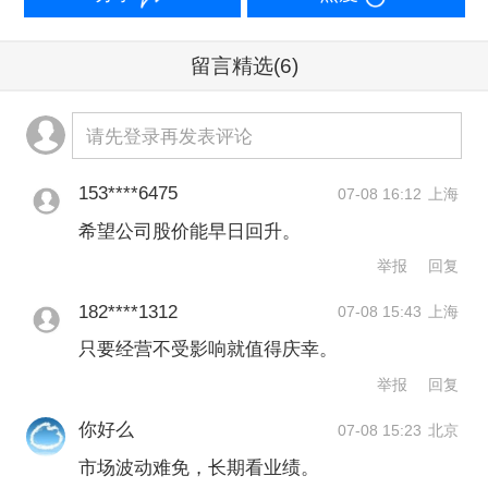
定提前终止原定于2026年6月15日至9月
14日实施的减持计划。
留言精选
(6)
今年以来，大洋电机股价震荡下行，6月
请先登录再发表评论
26日触及年内低点后小幅反弹，7月7日
再度下行。
153****6475
07-08 16:12
上海
希望公司股价能早日回升。
对于股价下跌，多位投资者在互动平台
举报
回复
询问该公司市值管理工作。该公司回复
182****1312
07-08 15:43
上海
称，持续开展常态化股份回购并完成了
只要经营不受影响就值得庆幸。
部分回购股份的注销工作，后续将结合
举报
回复
实际情况及市场环境综合研判回购、增
你好么
07-08 15:23
北京
持等相关举措，努力推动上市公司市场
市场波动难免，长期看业绩。