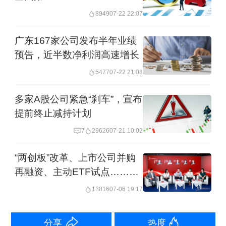
申请，迈出“A+H”双资本平台的关键一
8949
07-22 22:07
步，而创业夫妻的婚姻破裂以及后续可
广东167家公司发布半年业绩
能出现的股权分割，或为其港股IPO之路
预告，近半数净利润高速增长
带来变数。
5477
07-22 21:08
另外，就在披露离婚诉讼公告的同日，
多家A股公司紧急“刹车”，宣布
提前终止减持计划
大洋电机披露了董事、高管提前终止减
7
29626
07-21 10:02
持计划的公告。该公司董事、常务副总
裁刘自文，董事、副总裁刘博，副总
“两创板”改革、上市公司并购
裁、财务负责人伍小云，基于对公司未
再融资、主动ETF试点……陆
家嘴金融沙龙2026年第二十期
来发展的信心和对公司价值的认可，并
13816
07-06 19:17
聚焦最新政策动向
结合当前市场环境等因素综合考虑，决
分享
热度