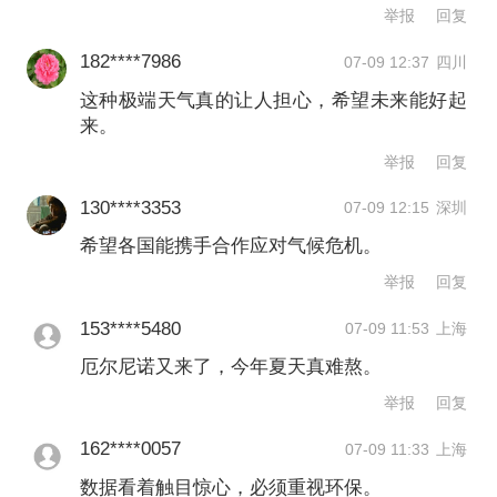
温达20.74°C，比1991年-2020年6月平
举报
回复
均值高出3.05°C，超过了2025年6月创
182****7986
07-09 12:37
四川
下的此纪录。
这种极端天气真的让人担心，希望未来能好起
来。
同时，受大范围异常干燥和极端高温天
举报
回复
气影响，欧洲各地的河流流量均低于平
130****3353
07-09 12:15
深圳
均水平，波及法国大部分地区、中东欧
希望各国能携手合作应对气候危机。
大部分地区以及东北欧部分地区。
举报
回复
153****5480
07-09 11:53
上海
相比之下，冰岛、爱尔兰、英国大部分
厄尔尼诺又来了，今年夏天真难熬。
地区、北海沿岸、芬诺斯堪底亚、波罗
举报
回复
的海国家、希腊以及里海以北的广大区
162****0057
07-09 11:33
上海
域降水偏多。在部分地区，强降雨引发
数据看着触目惊心，必须重视环保。