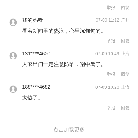
了局部洪涝灾害及相关影响。
举报
回复
我的妈呀
07-09 11:12
广州
6月份，仅有少数地区河流流量高于平均
看着新闻里的热浪，心里沉甸甸的。
水平，主要包括爱尔兰、英国北部、伊
举报
回复
比利亚半岛南部部分地区、希腊南部、
131****4620
07-09 10:49
上海
土耳其以及波罗的海国家和斯堪的纳维
大家出门一定注意防晒，别中暑了。
亚半岛的部分地区。
举报
回复
188****4682
07-09 10:28
上海
全球同热
太热了。
在全球范围内，2026年6月是全球有记录
举报
回复
以来第二暖的6月，平均近地面气温为
16.54°C，比1991年–2020年同月平均值
点击加载更多