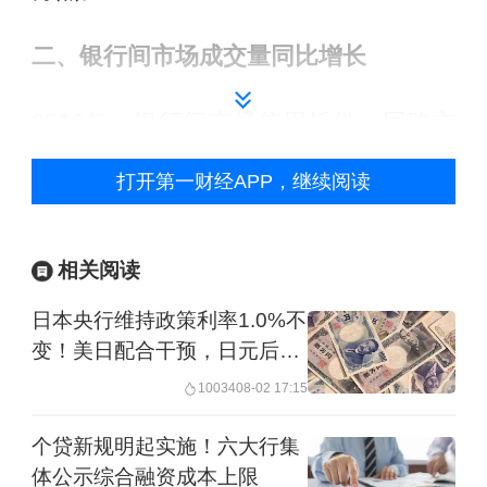
二、银行间市场成交量同比增长
2016年，银行间市场信用拆借、回购交
易成交总量697.2万亿元，同比增长
打开第一财经APP，继续阅读
33.6%。其中，同业拆借累计成交95.9万
亿元，同比增长49.4%;质押式回购累计
相关阅读
成交568.3万亿元，同比增长31.4%;买断
日本央行维持政策利率1.0%不
式回购累计成交33万亿元，同比增长
变！美日配合干预，日元后市
30.3%。
怎么走？
10034
08-02 17:15
2016年，债券市场现券交易量132.2万亿
个贷新规明起实施！六大行集
元，同比增长46.6%。其中，银行间市
体公示综合融资成本上限