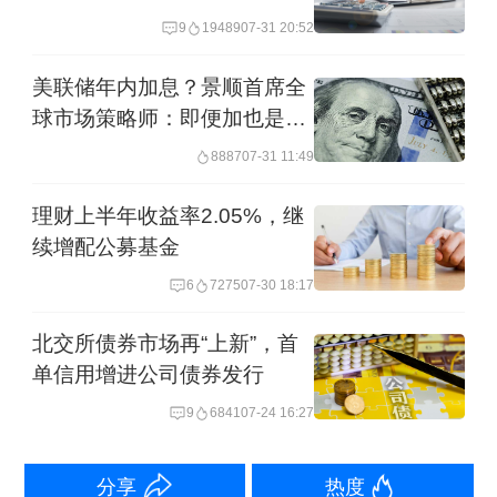
场现券累计成交127万亿元，日均成交
9
19489
07-31 20:52
5063亿元，同比增长44.1%。交易所现
美联储年内加息？景顺首席全
券累计成交5.1万亿元，日均成交207.6
球市场策略师：即便加也是一
亿元，同比增长49%。
次性，明年转向降息
8887
07-31 11:49
三、货币市场利率中枢上行，债券收益
理财上半年收益率2.05%，继
续增配公募基金
率曲线整体上移
6
7275
07-30 18:17
2016年前三季度，货币市场利率窄幅震
北交所债券市场再“上新”，首
荡，10月下旬开始货币市场利率加快上
单信用增进公司债券发行
行。2016年12月份，银行间货币市场质
9
6841
07-24 16:27
押式回购月加权平均利率为2.56%，较
上年同期上升61个基点。
分享
热度