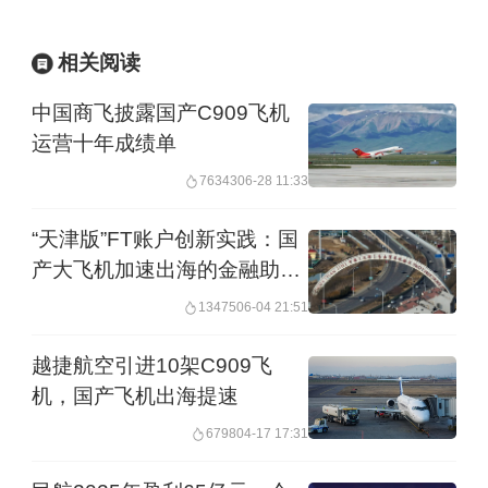
ARJ21新支线客机就先后飞抵过包括海
拉尔、格尔木、嘉峪关、南通、长沙、
相关阅读
三亚等国内机场试飞，还曾远赴北美进
中国商飞披露国产C909飞机
行自然结冰试飞。
运营十年成绩单
76343
06-28 11:33
未来几年，中国商飞公司将联合中国航
空工业集团等，以山东东营与陕西阎良
“天津版”FT账户创新实践：国
产大飞机加速出海的金融助推
两大试飞基地为主战场，在全国多地机
器
13475
06-04 21:51
场展开密集试飞。
越捷航空引进10架C909飞
一款民用飞机型号的适航取证周期与本
机，国产飞机出海提速
国航空工业所处阶段和具备的实力紧密
6798
04-17 17:31
相关。欧美等航空发达国家一款新机型