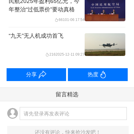
民航2025年盈利65亿元，今
从首飞到取得型号合格证的时间一般为
年整治“过低票价”要动真格
2-3年，而我国这个时间大都在6-8年左
661
01-06 17:54
右。受我国适航验证经验匮乏、资源不
“九天”无人机成功首飞
足、体系不健全等因素制约，我国
ARJ21新支线客机曾经走过了六年多的
216
2025-12-11 09:27
艰难试飞历程。
分享
热度
中国商飞方面坦陈，虽然经过ARJ21的
开拓性实践和带动，目前我国民用飞机
留言精选
适航验证条件有了显著改善，但关键试
验技术、设施、资源和条件不足的矛盾
请先登录再发表评论
依然凸出。比如，ARJ21-700一些试验
还没有评论，快来抢沙发吧！
我们不得不请国外公司协助完成；由于