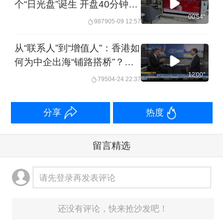
个“日光盘”诞生 开盘40分钟
92套房源秒空 有中介称近期
00'54''
9879
05-09 12:57
大量外地人来购房｜一探
从“联系人”到“增值人”：香港如
何为中企出海“铺路搭桥”？丨
问海
12'00''
795
04-24 22:37
分享
热度
留言精选
请先登录再发表评论
还没有评论，快来抢沙发吧！