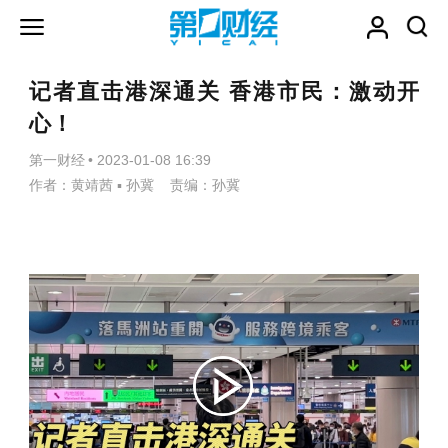
记者直击港深通关 香港市民：激动开
心！
第一财经
•
2023-01-08 16:39
作者：黄靖茜 ▪ 孙冀 责编：孙冀