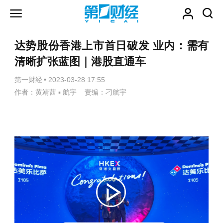
达势股份香港上市首日破发 业内：需有
清晰扩张蓝图｜港股直通车
第一财经
•
2023-03-28 17:55
作者：黄靖茜 ▪ 航宇 责编：刁航宇