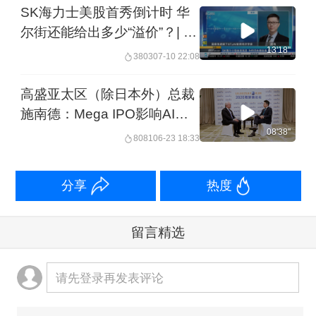
SK海力士美股首秀倒计时 华
尔街还能给出多少“溢价”？| 夜
话
13'18''
3803
07-10 22:08
高盛亚太区（除日本外）总裁
施南德：Mega IPO影响AI投
资？并不会， 全球资本仍在追
08'38''
8081
06-23 18:33
逐科技突破！
分享
热度
留言精选
请先登录再发表评论