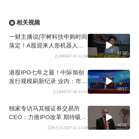
相关视频
一财主播说|宇树科技申购时间
落定！A股迎来人形机器人龙
头，板块第二轮行情来了？
01'23''
2904
07-31 12:24
港股IPO七年之最！中际旭创
发行规模刷新纪录 业内：市占
率高 有向上空间︱港股直通车
00'57''
18497
07-30 15:41
独家专访马其顿证券交易所
CEO：力推IPO改革 期待吸引
中国资本
00'39''
6
3121
07-11 13:06