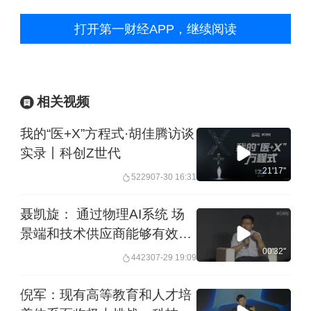
打开第一财经APP，继续阅读
相关视频
我的“医+X”方程式·胡佳腾访谈
实录丨科创Z世代
21'17''
5229
07-30 16:31
聂凯旋： 通过物理AI系统 场
景端和技术供应商能够有效完
成合作
00'32''
4423
07-29 19:09
倪军：现有高等教育和人才培