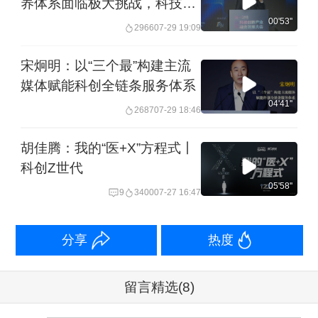
养体系面临极大挑战，科技创
新的根本是人才
00'53''
2966
07-29 19:09
宋炯明：以“三个最”构建主流
媒体赋能科创全链条服务体系
04'41''
2687
07-29 18:46
胡佳腾：我的“医+X”方程式丨
科创Z世代
05'58''
9
3400
07-27 16:47
分享
热度
留言精选
(8)