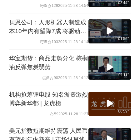
略的科创企业和优质红利股
03'44''
5
129
2025-11-28 14:54
贝恩公司：人形机器人制造成
本10年内有望降7成 将驱动规
模化应用落地
01'56''
5
103
2025-11-28 14:14
华宝期货：商品走势分化 棕榈
油反弹焦炭弱势
01'11''
5
90
2025-11-28 14:12
机构抢筹锂电股 知名游资激烈
博弈新华都 | 龙虎榜
06'59''
59
2025-11-28 11:27
美元指数短期维持震荡 人民币
有望创年内新高 | 市场纵贯线