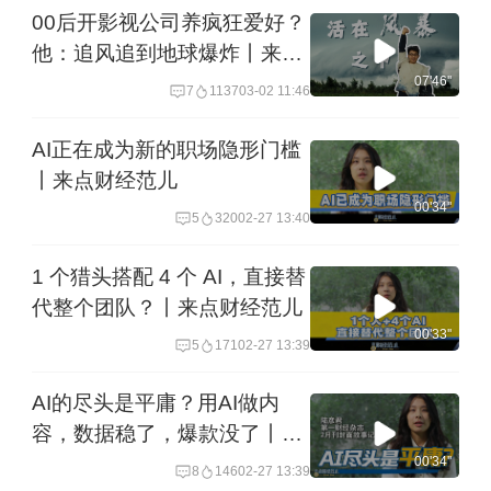
00后开影视公司养疯狂爱好？
他：追风追到地球爆炸丨来点
财经范儿
07'46''
7
1137
03-02 11:46
AI正在成为新的职场隐形门槛
丨来点财经范儿
00'34''
5
320
02-27 13:40
1 个猎头搭配 4 个 AI，直接替
代整个团队？丨来点财经范儿
00'33''
5
171
02-27 13:39
AI的尽头是平庸？用AI做内
容，数据稳了，爆款没了丨来
点财经范儿
00'34''
8
146
02-27 13:39