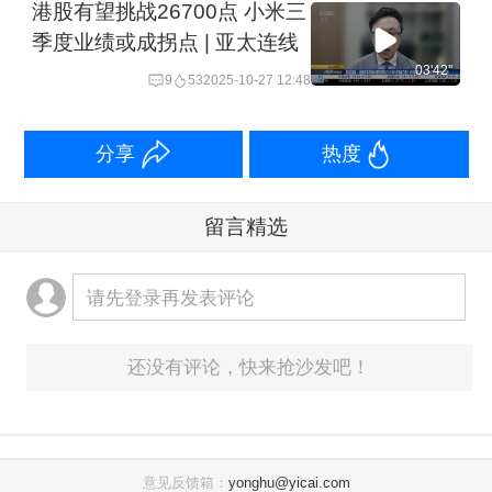
港股有望挑战26700点 小米三
季度业绩或成拐点 | 亚太连线
03'42''
9
53
2025-10-27 12:48
分享
热度
留言精选
请先登录再发表评论
还没有评论，快来抢沙发吧！
意见反馈箱：
yonghu@yicai.com