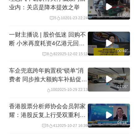
业内：关店是降本提效之举
01'30''
5
102
01-23 22:24
一财主播说 | 股价低迷 回购不
断 小米再度耗资4亿港元回购
1000万股
00'49''
8
82
2025-12-02 15:11
车企兜底跨年购置税“锁单”消
费者 同步推大额购车补贴促销
量 业内：四季度冲量可能不
01'05''
100
2025-10-29 22:13
会“凶猛” ｜一探
香港股票分析师协会会员郭家
耀：港股反复上行受双重利好
支撑 关注贸易谈判与全球央行
04'18''
5
41
2025-10-27 16:39
降息丨港股收市