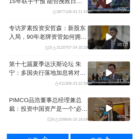
15年联手干预 能否挽救日元
汇率？
40'00''
38771
08-03 21:42
专访罗素投资安哲森：新股东
入局，90年老牌资管如何拥抱
AI与多极世界
05'11''
5
31207
07-24 20:29
第十七届夏季达沃斯论坛 朱
宁：多国央行落地加息将对全
球市场带来复杂影响
01'36''
4113
06-23 22:56
PIMCO品浩董事总经理兼总
裁：投资中国资产是一个“必选
项” 可以作为投资组合中的风
00'56''
8
2098
06-18 18:04
险分散器