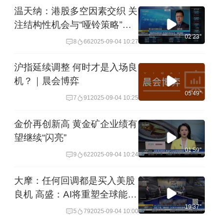
温天纳：港股多空因素交织 关
注结构性机会与“哑铃策略”｜
港股策略
02'23''
8
66
2025-09-04 10:27
沪指延续调整 何时才是入场良
机？｜晨会博弈
05'49''
7
91
2025-09-04 10:25
金价再创新高 黄金矿企业绩有
望继续“闪亮”
01'59''
9
62
2025-09-04 10:24
大摩：任何回调都是买入美股
良机 高盛：AI将重塑全球能源
市场 机构：预计2030年AR眼
19'37''
5
79
2025-09-04 10:00