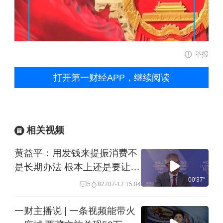
举报
打开第一财经APP，继续阅读
相关视频
黄益平：用发钱来提振消费不
是长期办法 根本上还是要让居
民有收入 有信心
00'37''
5
827
07-17 15:04
一财主播说 | 一条视频能带火