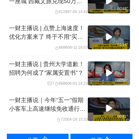
一座城 西藏文旅兑现50万元
奖励！
00'48''
6128
07-06 14:41
一财主播说 | 点赞上海速度！
优化方案来了 终于不用“买个
包子还要10元停车费了”
01'14''
6686
06-11 18:07
一财主播说 | 贵州大学道歉！
招聘为何成了“家属安置书”？
00'56''
7
6686
06-01 14:21
一财主播说｜今年“五一”假期
小客车上高速继续免收通行费
全社会跨区域人员流动量将创
00'41''
720
04-28 15:33
历史新高