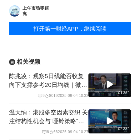
上午市场零距
离
打开第一财经APP，继续阅读
相关视频
陈兆凌：观察5日线能否收复
向下支撑参考20日均线｜微研
报
01'25''
9
8019
2025-09-04 10:32
温天纳：港股多空因素交织 关
注结构性机会与“哑铃策略”｜
港股策略
02'23''
8
66
2025-09-04 10:27