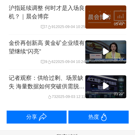
沪指延续调整 何时才是入场良
机？｜晨会博弈
05'49''
7
91
2025-09-04 10:25
金价再创新高 黄金矿企业绩有
望继续“闪亮”
01'59''
9
62
2025-09-04 10:24
记者观察：供给过剩、场景缺
失 海量数据如何突破供需脱节
困局？
03'20''
73
2025-09-03 12:11
分享
热度