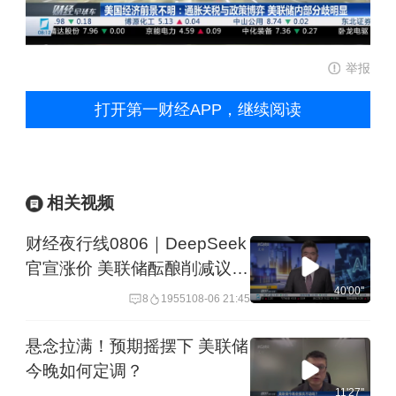
举报
打开第一财经APP，继续阅读
相关视频
财经夜行线0806｜DeepSeek
官宣涨价 美联储酝酿削减议息
会议次数
40'00''
8
19551
08-06 21:45
悬念拉满！预期摇摆下 美联储
今晚如何定调？
11'27''