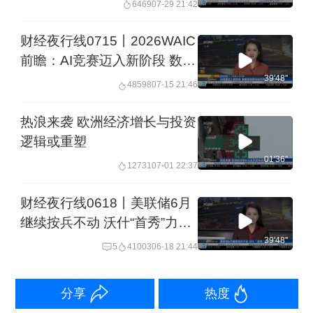
6469
07-29 21:42
财经夜行线0715丨2026WAIC
前瞻：AI竞赛迈入新阶段 数据
基座建设如何筑牢智能时代根
39'48''
48598
07-15 21:46
基？
热浪来袭 欧洲经济增长与投资
逻辑或重塑
01'36''
12731
07-01 22:37
财经夜行线0618丨美联储6月
继续按兵不动 沃什“首秀”力推
改革
39'48''
5
41003
06-18 21:44
分享
热度