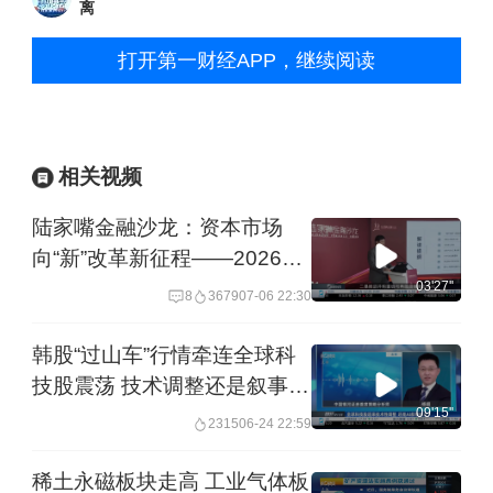
离
打开第一财经APP，继续阅读
相关视频
陆家嘴金融沙龙：资本市场
向“新”改革新征程——2026陆
家嘴论坛政策解读专场
03'27''
8
3679
07-06 22:30
韩股“过山车”行情牵连全球科
技股震荡 技术调整还是叙事拐
点？丨夜话
09'15''
2315
06-24 22:59
稀土永磁板块走高 工业气体板