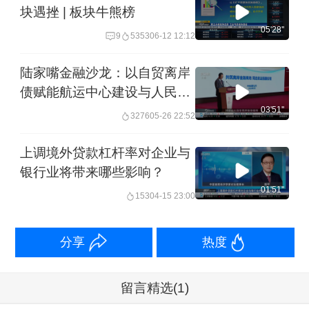
块遇挫 | 板块牛熊榜
05'28''
9
5353
06-12 12:12
陆家嘴金融沙龙：以自贸离岸
债赋能航运中心建设与人民币
国际化
03'51''
3276
05-26 22:52
上调境外贷款杠杆率对企业与
银行业将带来哪些影响？
01'51''
153
04-15 23:00
分享
热度
留言精选
(1)