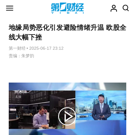
地缘局势恶化引发避险情绪升温 欧股全
线大幅下挫
第一财经
•
2025-06-17 23:12
责编：朱梦韵