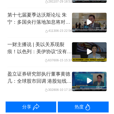
2811
07-29 18:51
第十七届夏季达沃斯论坛 朱
宁：多国央行落地加息将对全
球市场带来复杂影响
01'36''
4113
06-23 22:56
一财主播说 | 美以关系现裂
痕！以色列：美伊协议“没有约
束力”
00'26''
6376
06-15 15:37
盈立证券研究部执行董事黄德
几：全球股市回调 港股短线考
验24200点支撑丨港股收市
06'27''
3028
06-10 17:16
分享
热度