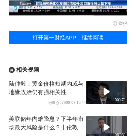
举报
打开第一财经APP，继续阅读
相关视频
陆仲毅：黄金价格短期内或与
地缘政治仍有强相关性
00'47''
9
579
08-07 15:44
美联储年内难降息？下半年市
场最大风险是什么？丨伦敦提
问
05'03''