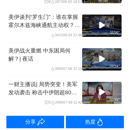
8
2873
08-05 18:53
美伊谈判“罗生门”：谁在掌握
霍尔木兹海峡通航主动权？丨
夜话
11'00''
3431
08-04 22:46
美伊战火重燃 中东困局何
解？| 夜话
09'54''
3896
07-08 22:15
一财主播说| 局势突变！美军
发动袭击 称击中伊朗超80个
目标
00'49''
5
2966
07-08 11:42
分享
热度