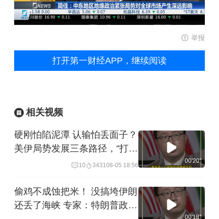
举报
打开第一财经APP，继续阅读
相关视频
硬刚怕陷泥潭 认输怕丢面子？
美伊局势发展三条路径，“打打
谈谈”或是主旋律
00'20''
10
3431
08-05 18:56
偷鸡不成蚀把米！ 没搞垮伊朗
还丢了海峡 专家：特朗普政治
遗产 这波负分
00'18''