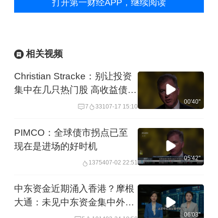
打开第一财经APP，继续阅读
相关视频
Christian Stracke：别让投资
集中在几只热门股 高收益债券
正迎来配置良机
00'40''
7
331
07-17 15:10
PIMCO：全球债市拐点已至
现在是进场的好时机
05'42''
13754
07-02 22:51
中东资金近期涌入香港？摩根
大通：未见中东资金集中外
流，香港吸引力源于市场活跃
06'03''