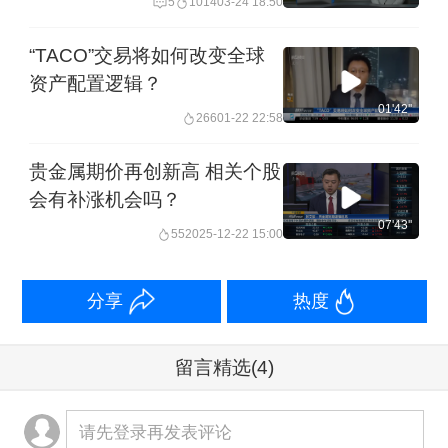
5
1014
03-24 18:50
而非单纯避险
“TACO”交易将如何改变全球
资产配置逻辑？
01'42''
266
01-22 22:58
贵金属期价再创新高 相关个股
会有补涨机会吗？
07'43''
55
2025-12-22 15:00
分享
热度
留言精选
(4)
请先登录再发表评论