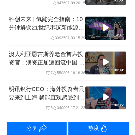
05'58''
9476
07-09 20:15
科创未来 | 氢能完全指南：10
分钟解锁21世纪零碳新能源
厘清落地场景、全产业链与国
14'37''
33935
07-03 15:29
家战略
澳大利亚恩吉斯养老金首席投
资官：澳资正加速回流中国 多
次调研后我们投资信心更足了
00'39''
7
5508
06-18 18:36
明讯银行CEO：海外投资者只
要来到上海 就能直观感受到这
里的投资机遇
00'35''
5
3400
06-17 21:23
分享
热度