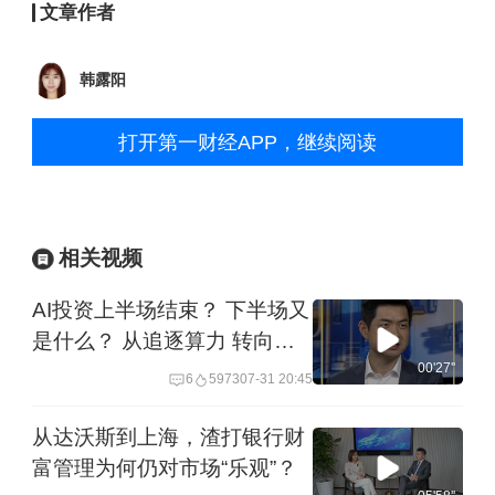
文章作者
韩露阳
打开第一财经APP，继续阅读
相关视频
AI投资上半场结束？ 下半场又
是什么？ 从追逐算力 转向提
升效率
00'27''
6
5973
07-31 20:45
从达沃斯到上海，渣打银行财
富管理为何仍对市场“乐观”？