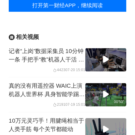
打开第一财经APP，继续阅读
相关视频
记者“上岗”数据采集员 10分钟
一条 手把手“教”机器人干活 ︱
未来・♾️
01'47''
4423
07-20 15:01
真的没有用遥控器 WAIC上演
机器人世界杯 具身智能学踢球
有什么用？︱未来・♾️
00'50''
2191
07-19 15:01
10万元灵巧手！用腱绳相当于
人类手筋 每个关节都能动