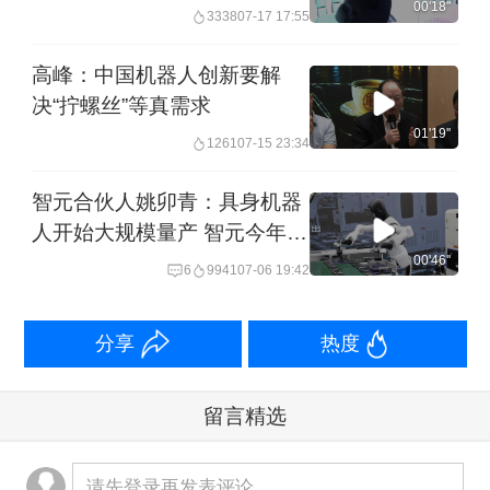
00'18''
3338
07-17 17:55
高峰：中国机器人创新要解
决“拧螺丝”等真需求
01'19''
1261
07-15 23:34
智元合伙人姚卯青：具身机器
人开始大规模量产 智元今年产
能预计在四五万台 将会大量走
00'46''
6
9941
07-06 19:42
进工业场景︱一探·活力中国调
研行
分享
热度
留言精选
请先登录再发表评论