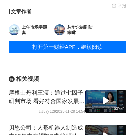
举报
文章作者
上午市场零距
从华尔街到陆
离
家嘴
打开第一财经APP，继续阅读
相关视频
摩根士丹利王滢：通过七因子
研判市场 看好符合国家发展战
略的科创企业和优质红利股
03'44''
5
129
2025-11-28 14:54
贝恩公司：人形机器人制造成