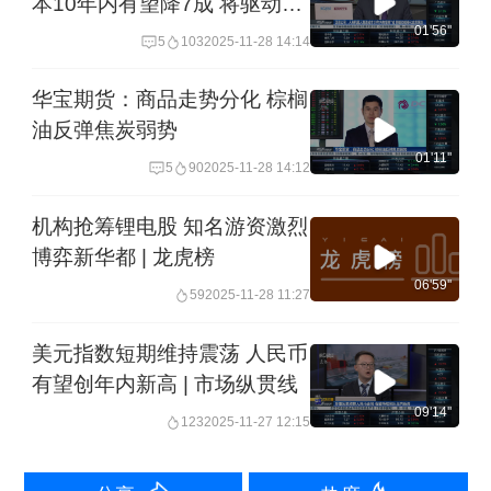
本10年内有望降7成 将驱动规
模化应用落地
01'56''
5
103
2025-11-28 14:14
华宝期货：商品走势分化 棕榈
油反弹焦炭弱势
01'11''
5
90
2025-11-28 14:12
机构抢筹锂电股 知名游资激烈
博弈新华都 | 龙虎榜
06'59''
59
2025-11-28 11:27
美元指数短期维持震荡 人民币
有望创年内新高 | 市场纵贯线
09'14''
123
2025-11-27 12:15