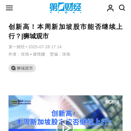
创新高！本周新加坡股市能否继续上
行？|狮城观市
第一财经
•
2025-07-28 17:14
作者：张弛 ▪ 诸维娜 责编：张弛
狮城观市