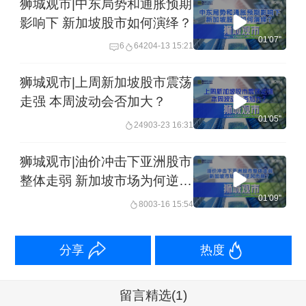
狮城观市|中东局势和通胀预期
影响下 新加坡股市如何演绎？
01'07''
6
642
04-13 15:21
狮城观市|上周新加坡股市震荡
走强 本周波动会否加大？
01'05''
249
03-23 16:31
狮城观市|油价冲击下亚洲股市
整体走弱 新加坡市场为何逆风
而稳？
01'09''
80
03-16 15:54
分享
热度
留言精选
(1)