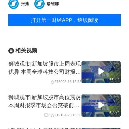
张弛
诸维娜
打开第一财经APP，继续阅读
相关视频
狮城观市|新加坡股市上周表现
优异 本周全球科技公司财报能
否继续推动市场？
00'56''
2780
05-18 15:53
狮城观市|新加坡股市高位震荡
本周财报季市场会否突破前
高？
01'09''
6
2191
04-20 16:50