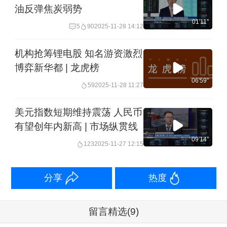
油反弹焦炭弱势
01'11''
5
90
2025-11-28 14:12
机构抢筹锂电股 知名游资激烈
博弈新华都 | 龙虎榜
06'59''
59
2025-11-28 11:27
美元指数短期维持震荡 人民币
有望创年内新高 | 市场纵贯线
09'14''
123
2025-11-27 12:15
分享
热度
留言精选
(9)