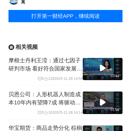
离
打开第一财经APP，继续阅读
相关视频
摩根士丹利王滢：通过七因子
研判市场 看好符合国家发展战
略的科创企业和优质红利股
03'44''
5
129
2025-11-28 14:54
贝恩公司：人形机器人制造成
本10年内有望降7成 将驱动规
模化应用落地
01'56''
5
103
2025-11-28 14:14
华宝期货：商品走势分化 棕榈