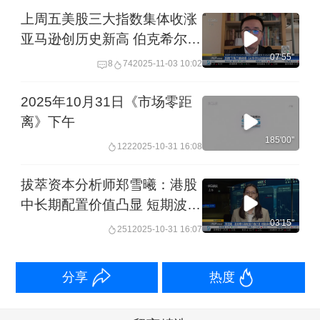
上周五美股三大指数集体收涨
亚马逊创历史新高 伯克希尔利
润大增 连续5季度不回购 现金
07'55''
8
74
2025-11-03 10:02
储备创新高 美国参议院通过决
议终止特朗普全球关税政策 但
2025年10月31日《市场零距
众议院通过难度大 ｜从华尔街
离》下午
到陆家嘴
185'00''
122
2025-10-31 16:08
拔萃资本分析师郑雪曦：港股
中长期配置价值凸显 短期波动
中资金转向业绩驱动
03'15''
251
2025-10-31 16:07
分享
热度