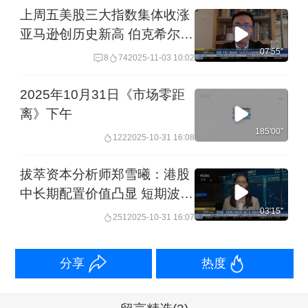
上周五美股三大指数集体收涨
亚马逊创历史新高 伯克希尔利
润大增 连续5季度不回购 现金
07'55''
8
74
2025-11-03 10:02
储备创新高 美国参议院通过决
议终止特朗普全球关税政策 但
2025年10月31日《市场零距
众议院通过难度大 ｜从华尔街
离》下午
到陆家嘴
185'00''
122
2025-10-31 16:08
拔萃资本分析师郑雪曦：港股
中长期配置价值凸显 短期波动
中资金转向业绩驱动
03'15''
251
2025-10-31 16:07
分享
热度