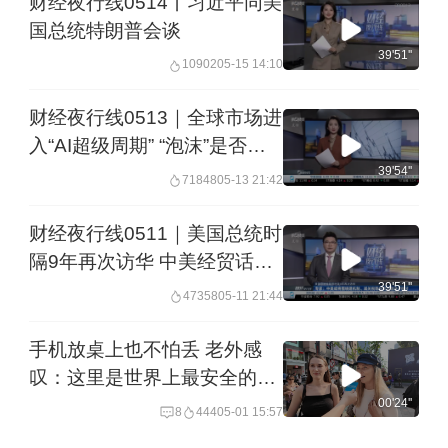
财经夜行线0514丨习近平同美
国总统特朗普会谈
39'51''
10902
05-15 14:10
财经夜行线0513｜全球市场进
入“AI超级周期” “泡沫”是否存
在？
39'54''
71848
05-13 21:42
财经夜行线0511｜美国总统时
隔9年再次访华 中美经贸话题
受关注
39'51''
47358
05-11 21:44
手机放桌上也不怕丢 老外感
叹：这里是世界上最安全的地
方 安全感正成为上海入境消费
00'24''
8
444
05-01 15:57
新名片︱一探