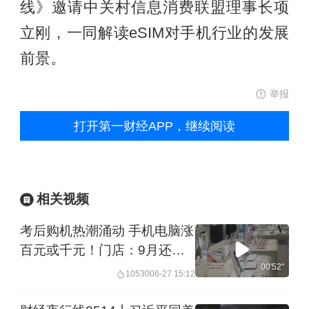
线》邀请中关村信息消费联盟理事长项
立刚，一同解读eSIM对手机行业的发展
前景。
举报
打开第一财经APP，继续阅读
相关视频
考后购机热潮涌动 手机电脑涨
百元或千元！门店：9月还会
涨一波 计划“服务加量”稳定价
00'52''
10530
06-27 15:12
格｜一探