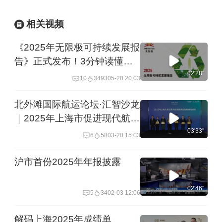
相关视频
《2025年无限极可持续发展报
告》正式发布！3分钟读懂责
任升级亮点。
02'28''
10
3493
05-20 20:03
北外滩国际航运论坛·汇智沙龙
｜2025年上海市促进现代航运
服务业创新项目颁证仪式
03'33''
6
58
03-20 15:03
沪市首份2025年年报披露
02'46''
5
34
02-03 12:06
解码上海2025年成绩单