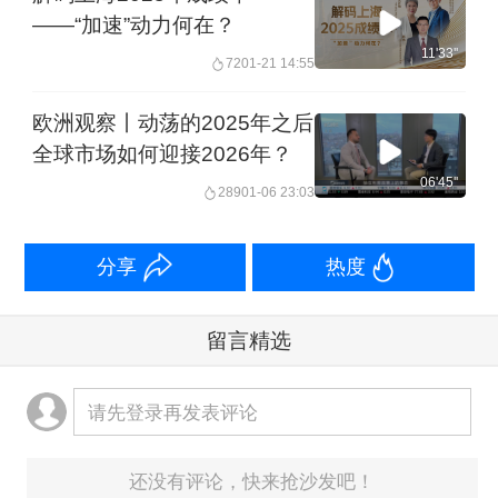
——“加速”动力何在？
11'33''
72
01-21 14:55
欧洲观察丨动荡的2025年之后
全球市场如何迎接2026年？
06'45''
289
01-06 23:03
分享
热度
留言精选
请先登录再发表评论
还没有评论，快来抢沙发吧！