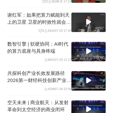
5
362
昨天 17:10
谢红军：如果把算力赋能到天
上的卫星 卫星的时效性就会非
常高
00'51''
5
2842
07-29 17:45
数智引擎 | 软硬协同：AI时代
的算力底座与具身终端
109'59''
6841
07-29 12:27
共探科创产业长效发展路径
2026第一财经科技创新产业融
合发展大会在沪举行
02'12''
4299
07-28 22:50
空天未来 | 商业航天：从发射
革命到太空经济的商业闭环