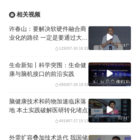
相关视频
许春山：要解决软硬件融合商
业化的路径 一定是要通过大量
实践来验证
00'47''
1292
07-30 16:31
生命新知丨科学突围：生命健
康与脑机接口的前沿实践
59'13''
4950
07-28 19:33
脑健康技术和药物加速临床落
地 本土实践破解医研转化堵点
02'21''
4919
07-27 15:13
外需扩容叠加技术迭代 我国储