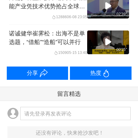
能产业凭技术优势抢占全球风
口
02'39''
12886
06-08 23:05
诺诚健华崔霁松：出海不是单
选题，“借船”“造船”可以并行
00'25''
1509
05-15 13:40
分享
热度
留言精选
请先登录再发表评论
还没有评论，快来抢沙发吧！