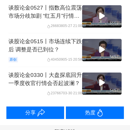
谈股论金0527丨指数高位震荡
市场分歧加剧 “红五月”行情还
有吗？
55'03''
266838
05-27 21:00
谈股论金0515丨市场连续下跌
后 调整是否已到位？
54'57''
原创
404509
05-15 20:58
谈股论金0330丨大盘探底回升
一季度收官行情会否起波澜？
54'57''
237667
03-30 21:00
分享
热度