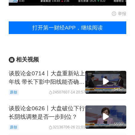
举报
打开第一财经APP，继续阅读
相关视频
谈股论金0714丨大盘重新站上
年线 带长下影中阳线能否确认
止跌？
54'57''
原创
245076
07-14 20:57
谈股论金0626丨大盘破位下行
长阴线调整是否一步到位？
55'00''
原创
321367
06-26 21:01