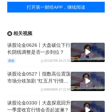
打开第一财经APP，继续阅读
相关视频
谈股论金0626丨大盘破位下行
长阴线调整是否一步到位？
55'00''
原创
321367
06-26 21:01
谈股论金0527丨指数高位震荡
市场分歧加剧 “红五月”行情还
有吗？
55'03''
266838
05-27 21:00
谈股论金0330丨大盘探底回升
一季度收官行情会否起波澜？