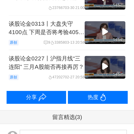
54'57''
237667
03-30 21:00
谈股论金0313丨大盘失守
4100点 下周是否将考验4050
支撑？
54'54''
原创
9
33858
03-13 20:58
谈股论金0227丨沪指月线“三
连阳” 三月A股能否再接再厉？
54'57''
原创
472027
02-27 20:58
分享
热度
留言精选
(3)