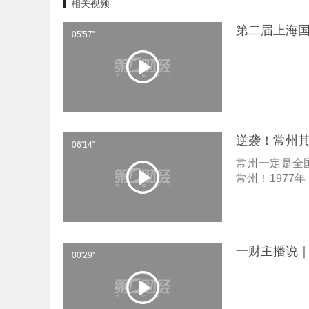
相关视频
第二届上海国
05'57''
逆袭！常州
06'14''
常州一定是全
常州！1977
习常州经验汇
反天罡了。但
都得叫一句常
中央的钱8年
一财主播说｜
就会发现它的实
00'29''
括的。