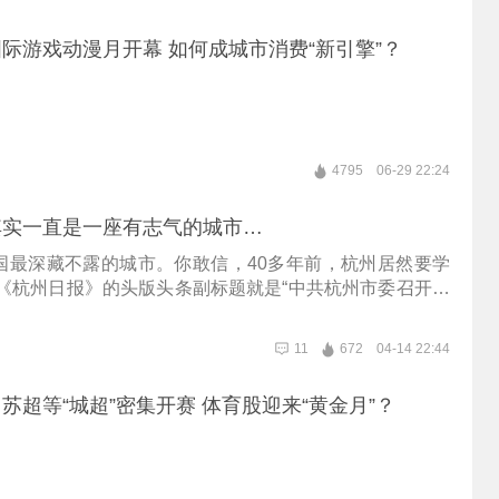
际游戏动漫月开幕 如何成城市消费“新引擎”？
4795
06-29 22:24
其实一直是一座有志气的城市…
国最深藏不露的城市。你敢信，40多年前，杭州居然要学
年《杭州日报》的头版头条副标题就是“中共杭州市委召开学
报大会”。杭州的目标是赶常州，现在听起来是不是有点倒
我去搜了一些资料，发现在上世纪80年代，任谁见了常州
11
672
04-14 22:44
爷，那时候常州人均产值、财政收入全是全国第一，上缴
就有60个亿。我敢保证，在深入了解完常州的发展史后，你
苏超等“城超”密集开赛 体育股迎来“黄金月”？
力绝不是用“输到没笔画”、“苏锡无常”这些玩笑梗可以概