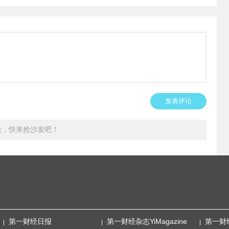
发表评论
论，快来抢沙发吧！
第一财经日报
第一财经杂志YiMagazine
第一财