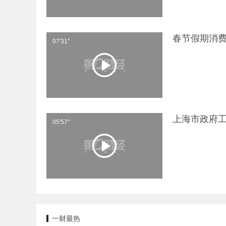
春节假期消费
07'31''
上海市政府工
05'57''
一财最热