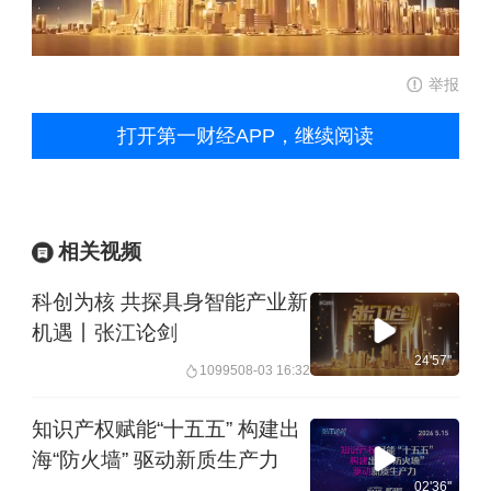
举报
打开第一财经APP，继续阅读
相关视频
科创为核 共探具身智能产业新
机遇丨张江论剑
24'57''
10995
08-03 16:32
知识产权赋能“十五五” 构建出
海“防火墙” 驱动新质生产力
02'36''