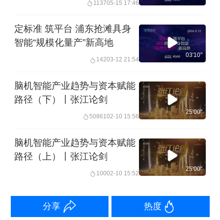
1137
05-15 17:46
定标准 筑平台 浦东抢滩具身
智能“规模化量产”新高地
03'10''
142
03-12 21:54
脑机智能产业趋势与资本赋能
路径（下）丨张江论剑
25'00''
50861
02-10 15:56
脑机智能产业趋势与资本赋能
路径（上）丨张江论剑
25'00''
100
02-10 15:52
分享
热度