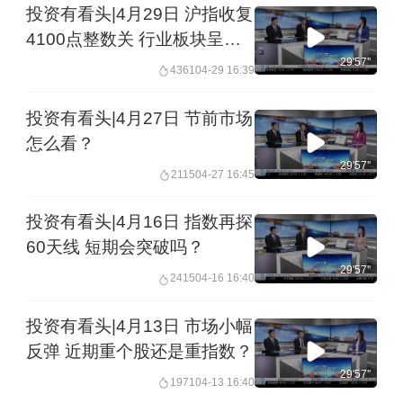
投资有看头|4月29日 沪指收复
4100点整数关 行业板块呈现
普涨
29'57''
4361
04-29 16:39
投资有看头|4月27日 节前市场
怎么看？
29'57''
2115
04-27 16:45
投资有看头|4月16日 指数再探
60天线 短期会突破吗？
29'57''
2415
04-16 16:40
投资有看头|4月13日 市场小幅
反弹 近期重个股还是重指数？
29'57''
1971
04-13 16:40