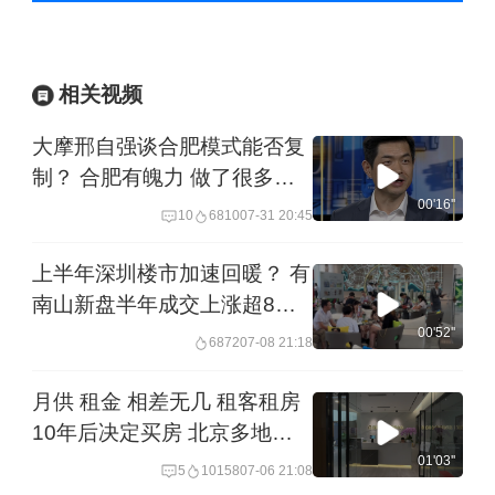
相关视频
大摩邢自强谈合肥模式能否复
制？ 合肥有魄力 做了很多投
资 但政策优惠之外 还要做好
00'16''
10
6810
07-31 20:45
产业生态
上半年深圳楼市加速回暖？ 有
南山新盘半年成交上涨超8成
贸易 金融 IT客群集中置业 有
00'52''
6872
07-08 21:18
购房者称价格已经跌至底部｜
一探
月供 租金 相差无几 租客租房
10年后决定买房 北京多地月
供接近租金 业内：租转购或进
01'03''
5
10158
07-06 21:08
一步增多|一探