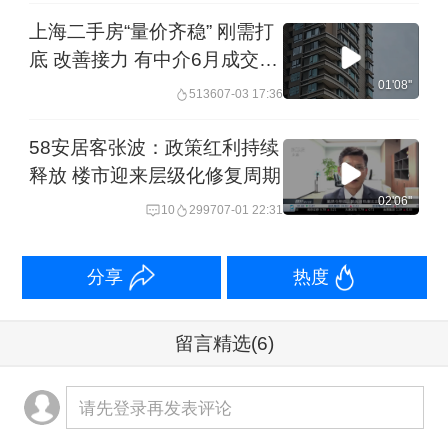
上海二手房“量价齐稳” 刚需打
底 改善接力 有中介6月成交创
近一年新高 业主卖房不需要一
01'08''
5136
07-03 17:36
降再降︱一探
58安居客张波：政策红利持续
释放 楼市迎来层级化修复周期
02'06''
10
2997
07-01 22:31
分享
热度
留言精选
(6)
请先登录再发表评论