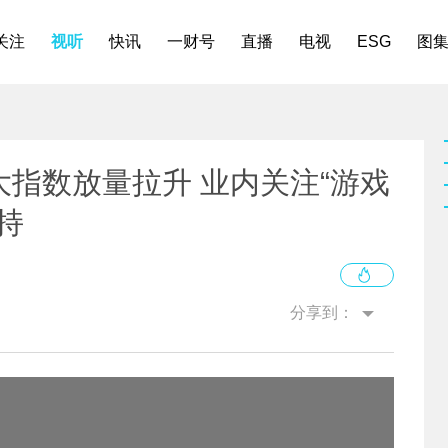
关注
视听
快讯
一财号
直播
电视
ESG
图
大指数放量拉升 业内关注“游戏
持
分享到：