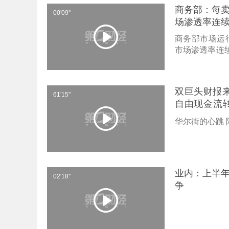
商务部：每卖
00'09''
场渗透率连续超
商务部市场运
市场渗透率连续
源汽车。
双巨头财报来
61'15''
自由现金流转
从华尔街到
华尔街的心跳 
业内：上半年
02'18''
争