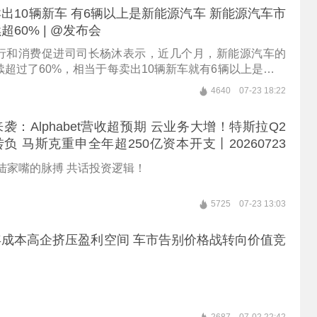
出10辆新车 有6辆以上是新能源汽车 新能源汽车市
60% | @发布会
行和消费促进司司长杨沐表示，近几个月，新能源汽车的
超过了60%，相当于每卖出10辆新车就有6辆以上是新能
4640
07-23 18:22
袭：Alphabet营收超预期 云业务大增！特斯拉Q2
负 马斯克重申全年超250亿资本开支丨20260723
陆家嘴
陆家嘴的脉搏 共话投资逻辑！
5725
07-23 13:03
成本高企挤压盈利空间 车市告别价格战转向价值竞