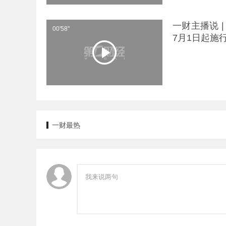
一财主播说 
00'58''
7月1日起施
一财最热