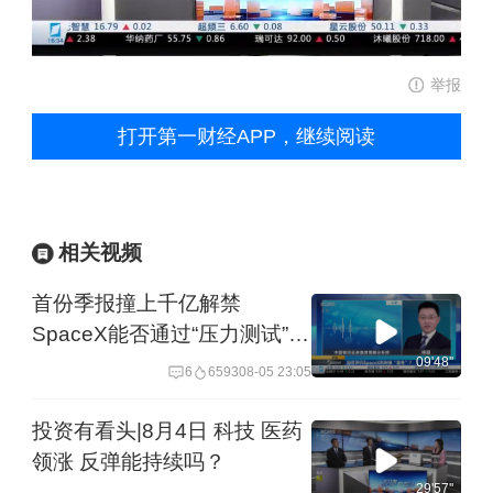
举报
打开第一财经APP，继续阅读
相关视频
首份季报撞上千亿解禁
SpaceX能否通过“压力测试”？
丨夜话
09'48''
6
6593
08-05 23:05
投资有看头|8月4日 科技 医药
领涨 反弹能持续吗？
29'57''