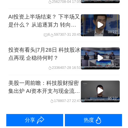
25627
08-04 17:05
AI投资上半场结束？ 下半场又
是什么？ 从追逐算力 转向提
升效率
00'27''
6
5973
07-31 20:45
投资有看头|7月28日 科技股冰
点再现 企稳待何时？
29'57''
23364
07-28 16:51
美股一周前瞻：科技股财报密
集出炉 AI资本开支与现金流前
景几何？
05'33''
1788
07-27 22:47
分享
热度