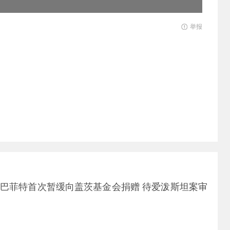
举报
| 巴菲特首次暂缓向盖茨基金会捐赠 待爱泼斯坦案审
！