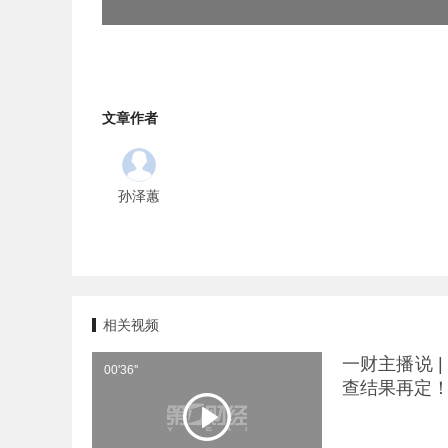
文章作者
孙泽蕙
相关视频
一财主播说 
00'36''
查结果再定