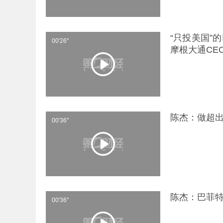
“只投美国”
00'26''
摩根大通CE
陈杰：做超出
00'36''
陈杰：巴菲特
00'36''