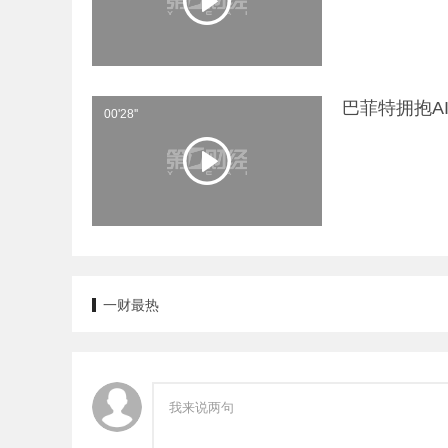
巴菲特拥抱A
00'28''
一财最热