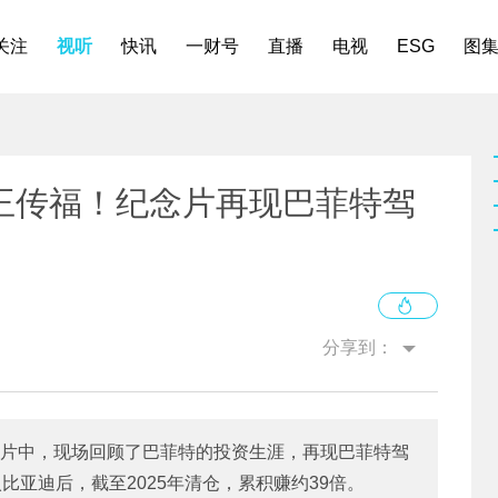
关注
视听
快讯
一财号
直播
电视
ESG
图
王传福！纪念片再现巴菲特驾
分享到：
纪念片中，现场回顾了巴菲特的投资生涯，再现巴菲特驾
入比亚迪后，截至2025年清仓，累积赚约39倍。