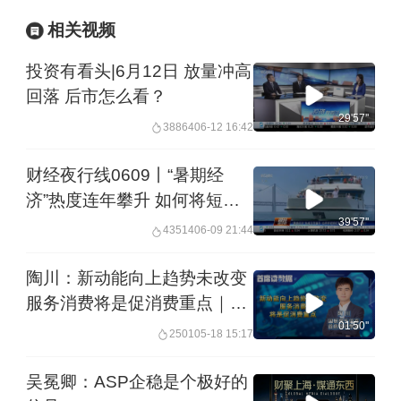
相关视频
投资有看头|6月12日 放量冲高
回落 后市怎么看？
29'57''
38864
06-12 16:42
财经夜行线0609丨“暑期经
济”热度连年攀升 如何将短期
红利转化为长效增长动能？
39'57''
43514
06-09 21:44
陶川：新动能向上趋势未改变
服务消费将是促消费重点｜首
席读数据
01'50''
2501
05-18 15:17
吴冕卿：ASP企稳是个极好的